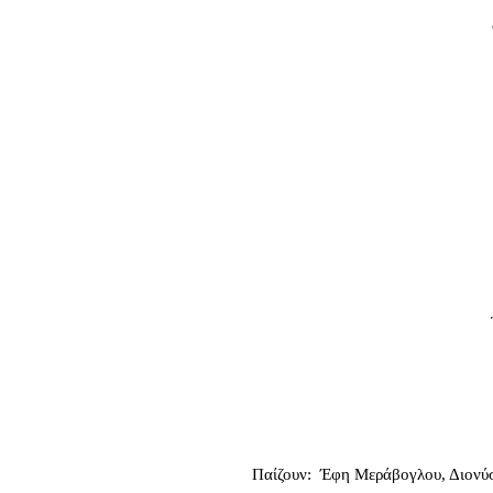
Παίζουν: Έφη Μεράβογλου, Διονύσ