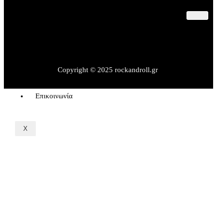
Παλαιότερες Συναυλίες
Θέατρο – Πολιτισμός
Εκδηλώσεις – Βιβλία
Rock&Sports
Rock Interviews
Copyright © 2025 rockandroll.gr
Όροι Χρήσης
Επικοινωνία
X