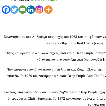
Συναντήθηκαν στο Αμβούργο στις αρχές του 1968 και αποφάσισαν να β
με την προσθήκη των Rod Evans (φωνητι
Όπως και αρκετοί άλλοι καλλιτέχνες, έτσι και οιDeep Purple, άργησ
κάνοντας πάταγο στην Αμερική (το τραγούδι Hu
Την επόμενη χρονιά και αφού οι Ian Gillan και Roger Clover είχαν
επίπεδο. Το 1970 κυκλοφόρησε ο δίσκος Deep Purple And The Royal
Έχοντας υπογράψει πλέον συμβόλαιο στηWarner οι Deep Purple ηχογρά
όπερας Jesus Christ Superstar. To 1972 κυκλοφόρησε ένα από τα 
Ελβετία και