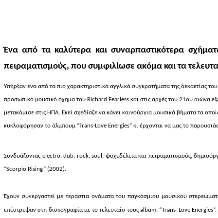
Ένα από τα καλύτερα και συναρπαστικότερα σχήμα
πειραματισμούς,
που
συμφιλίωσε ακόμα και τα τελευτ
Υπήρξαν ένα από τα πιο χαρακτηριστικά αγγλικά συγκροτήματα της δεκαετίας του 
προσωπικό μουσικό όχημα του Richard Fearless και στις αρχές του 21ου αιώνα
εξ
μετακόμισε στις ΗΠΑ. Εκεί σχεδίαζε να κάνει καινούργια μουσικά βήματα τα οπ
κυκλοφόρησαν το άλμπουμ “Trans-Love Energies” κι έρχονται να μας το παρουσιά
Συνδυάζοντας
electro
,
dub
,
rock
,
soul
, ψυχεδέλεια και πειραματισμούς, δημιούρ
“
Scorpio
Rising
” (2002).
Έχουν συνεργαστεί με τεράστια ονόματα του παγκόσμιου μουσικού στερεώμα
επέστρεψαν στη δισκογραφία με το τελευταίο τους
album
, “
Trans
–
Love
Energies
”