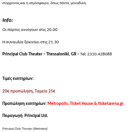
σύγχρονος και η ατμόσφαιρα, όπως πάντα, μοναδική.
Info
:
Οι πόρτες ανοίγουν στις 20.00
Η συναυλία ξεκινάει στις 2
1
.
3
0
Principal Club Theater – Thessaloniki, GR –
Τ
el: 2310.428088
Τιμές εισιτηρίων:
20€ προπώληση, Ταμείο 25€
Προπώληση
εισιτηρίων
:
Metropolis, Ticket House & ticketarena.gr
Παραγωγή
:
Principal Ltd.
Principal Club Theater [Websites]