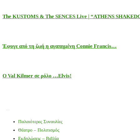
The KUSTOMS & The SENCES Live | “ATHENS SHAKE
Έφυγε από τη ζωή η αγαπημένη Connie Francis…
Ο Val Kilmer σε ρόλο …Elvis!
Παλαιότερες Συναυλίες
Θέατρο – Πολιτισμός
Εκδηλώσεις – Βιβλία