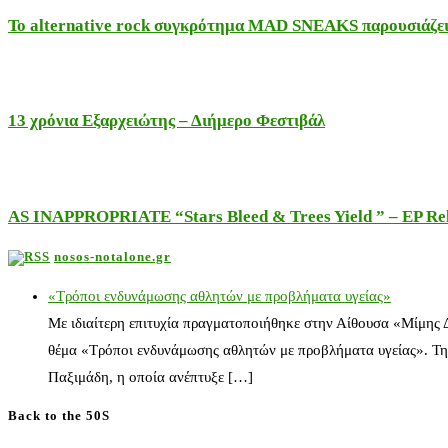
Το alternative rock συγκρότημα MAD SNEAKS παρουσιάζει 
13 χρόνια Εξαρχειώτης – Διήμερο Φεστιβάλ
AS INAPPROPRIATE “Stars Bleed & Trees Yield ” – EP Releas
nosos-notalone.gr
«Τρόποι ενδυνάμωσης αθλητών με προβλήματα υγείας»
Με ιδιαίτερη επιτυχία πραγματοποιήθηκε στην Αίθουσα «Μίμης
θέμα «Τρόποι ενδυνάμωσης αθλητών με προβλήματα υγείας». Τη
Παξιμάδη, η οποία ανέπτυξε […]
Back to the 50S