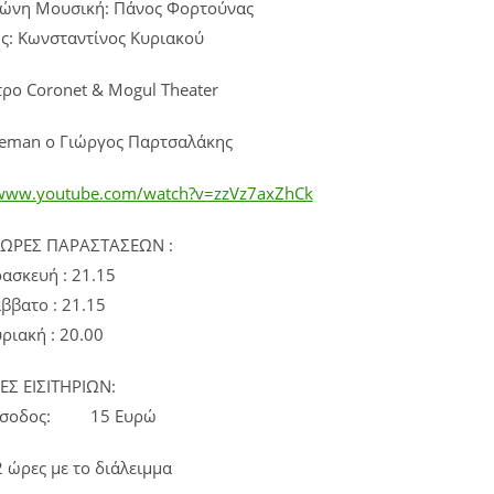
ήνη Παγώνη Μουσική: Πάνος Φορτούνας
ης: Κωνσταντίνος Κυριακού
ρο Coronet & Mogul Theater
eman ο Γιώργος Παρτσαλάκης
/www.youtube.com/watch?v=zzVz7axZhCk
 ΩΡΕΣ ΠΑΡΑΣΤΑΣΕΩΝ :
ασκευή : 21.15
ββατο : 21.15
ριακή : 20.00
ΕΣ ΕΙΣΙΤΗΡΙΩΝ:
Είσοδος: 15 Ευρώ
2 ώρες με το διάλειμμα