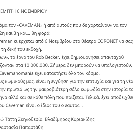
ΠΕΜΠΤΗ 6 ΝΟΕΜΒΡΙΟΥ
ακόμα τον «CAVEMAN» ή από αυτούς που δε χορταίνουν να τον
2η και 3η και… 8η φορά;
veman κι έρχεται από 6 Νοεμβρίου στο θέατρο CORONET να σας
 τη δική του εκδοχή.
ν», το έργο του Rob Becker, έχει δημιουργήσει απανταχού
ίζονταν στα 10.000.000. Σήμερα δεν μπορούν να υπολογιστούν,
 Cavemanomania έχει κατακτήσει όλο τον κόσμο.
 κωμικούς μας, είναι η εγγύηση για την επιτυχία και για τη νέ
την πρωτιά ως την μακροβιότερη σόλο κωμωδία στην ιστορία τ
να αλλά και σε κάθε πόλη που παίζεται. Τελικά, έχει αποδειχθε
ου Caveman είναι ο ίδιος του ο εαυτός…
ώ Τάττη Σκηνοθεσία: Βλαδίμηρος Κυριακίδης
 Αναστασία Παπαστάθη