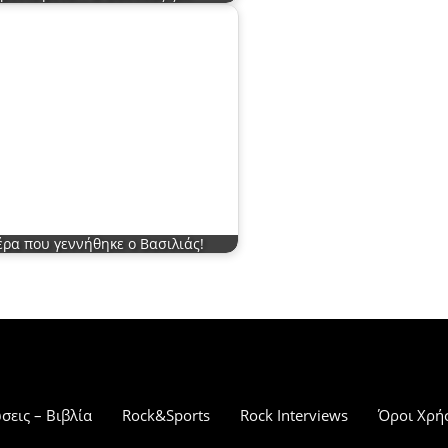
έρα που γεννήθηκε ο Βασιλιάς!
σεις – Βιβλία
Rock&Sports
Rock Interviews
Όροι Χρή