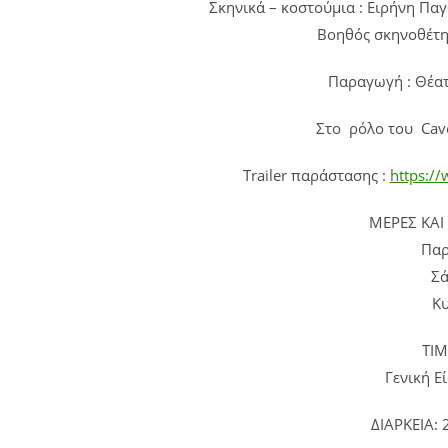
Σκηνικά – κοστούμια : Ειρ
Βοηθός σκηνοθέτ
Παραγωγή : Θέατ
Στο ρόλο του Cav
Trailer παράστασης :
https:/
ΜΕΡΕΣ ΚΑΙ
Παρ
Σά
Κυ
ΤΙΜ
Γενική 
ΔΙΑΡΚΕΙΑ: 