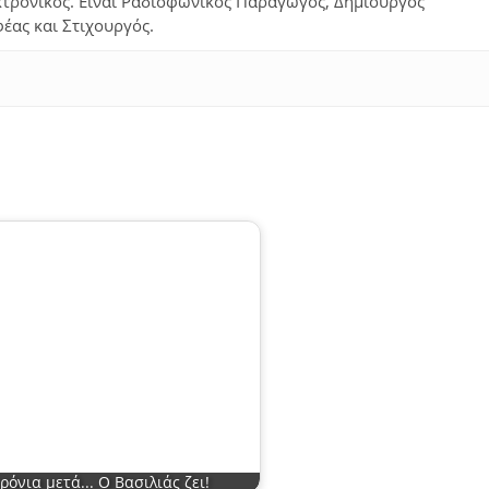
τρονικός. Είναι Ραδιοφωνικός Παραγωγός, Δημιουργός
φέας και Στιχουργός.
ρόνια μετά... Ο Βασιλιάς ζει!