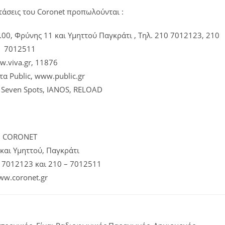
στάσεις του Coronet προπωλούνται :
.00, Φρύνης 11 και Υμηττού Παγκράτι , Τηλ. 210 7012123, 210
7012511
w.viva.gr, 11876
α Public, www.public.gr
Seven Spots, IANOS, RELOAD
CORONET
και Υμηττού, Παγκράτι
– 7012123 και 210 – 7012511
w.coronet.gr