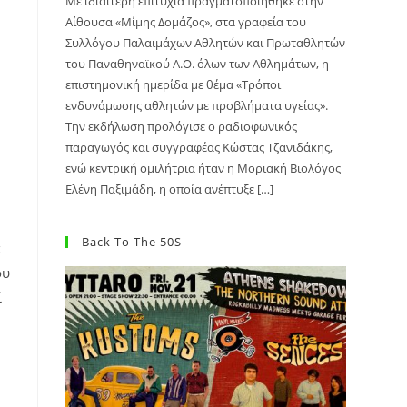
Με ιδιαίτερη επιτυχία πραγματοποιήθηκε στην
Αίθουσα «Μίμης Δομάζος», στα γραφεία του
Συλλόγου Παλαιμάχων Αθλητών και Πρωταθλητών
του Παναθηναϊκού Α.Ο. όλων των Αθλημάτων, η
επιστημονική ημερίδα με θέμα «Τρόποι
ενδυνάμωσης αθλητών με προβλήματα υγείας».
Την εκδήλωση προλόγισε ο ραδιοφωνικός
παραγωγός και συγγραφέας Κώστας Τζανιδάκης,
ενώ κεντρική ομιλήτρια ήταν η Μοριακή Βιολόγος
Ελένη Παξιμάδη, η οποία ανέπτυξε […]
Back To The 50S
α
ου
ί