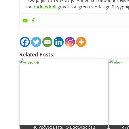
Γεννήθηκε το 1967 στην Αθήνα και σπούδασε Ηλεκ
του
rockandroll.gr
και του green-stories.gr, Συγγρα
Related Posts:
46 χρόνια μετά...Ο Βασιλιάς ζεί!
47χ