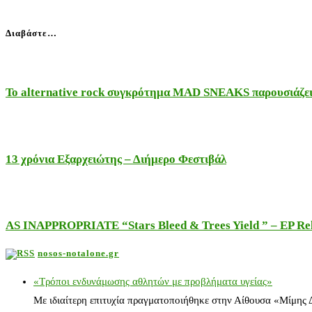
Διαβάστε…
Το alternative rock συγκρότημα MAD SNEAKS παρουσιάζει 
13 χρόνια Εξαρχειώτης – Διήμερο Φεστιβάλ
AS INAPPROPRIATE “Stars Bleed & Trees Yield ” – EP Releas
nosos-notalone.gr
«Τρόποι ενδυνάμωσης αθλητών με προβλήματα υγείας»
Με ιδιαίτερη επιτυχία πραγματοποιήθηκε στην Αίθουσα «Μίμης