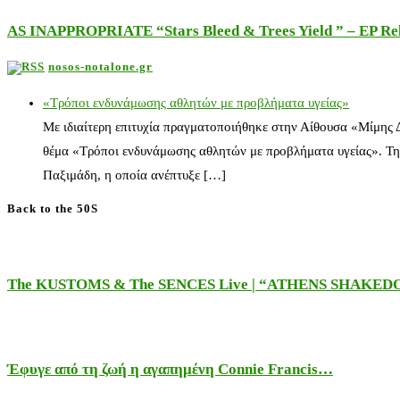
AS INAPPROPRIATE “Stars Bleed & Trees Yield ” – EP Releas
nosos-notalone.gr
«Τρόποι ενδυνάμωσης αθλητών με προβλήματα υγείας»
Με ιδιαίτερη επιτυχία πραγματοποιήθηκε στην Αίθουσα «Μίμης
θέμα «Τρόποι ενδυνάμωσης αθλητών με προβλήματα υγείας». Τη
Παξιμάδη, η οποία ανέπτυξε […]
Back to the 50S
The KUSTOMS & The SENCES Live | “ATHENS SHAKE
Έφυγε από τη ζωή η αγαπημένη Connie Francis…