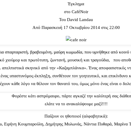
Έγκλημα
στο CaféNoir
Του David Landau
Από Παρασκευή 17 Οκτωβρίου 2014 στις 22:00
ια σπαρταριστή, βραβευμένη, μαύρη κωμωδία, που υμνήθηκε από κοινό κ
ικό χιούμορ και πρωτότυπη, ζωντανή, μουσική και τραγούδια, που αποθ
. απελπιστικά σκηνικό από την «Καζαμπλάνκα». Ένας αποφασιστικός ντετ
ι ένας υπαστυνόμος-έκπληξη, συνθέτουν τον γοητευτικό, και επικίνδυνο
χουν κάθε λόγο να θέλουν τον θανατό του, όμως μόνο ένας είναι ο δολο
Φορέστε κάτι ασπρόμαυρο, πάρτε αγκαζέ την καλύτερή σας διάθεσ
ελάτε να το ανακαλύψουμε μαζί!!!!
Παίζουν οι ηθοποιοί (αλφαβητικά):
υ, Ειρήνη Κουμπαρούλη, Δημήτρης Μυλωνάς, Νάντια Πυθαρά, Μαρίνα Τ