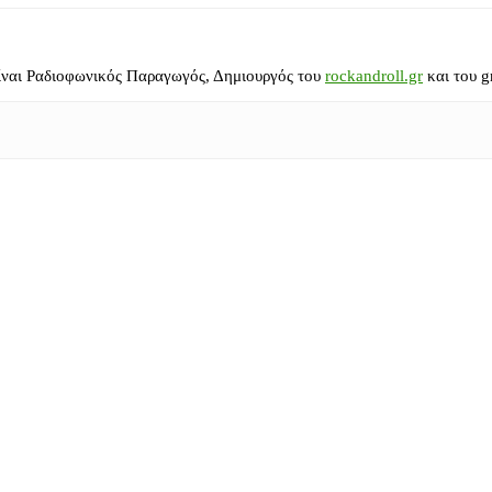
ίναι Ραδιοφωνικός Παραγωγός, Δημιουργός του
rockandroll.gr
και του g