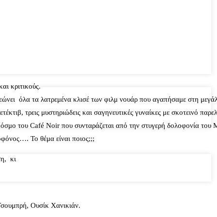
αι κριτικούς.
εώνει όλα τα λατρεμένα κλισέ των φιλμ νουάρ που αγαπήσαμε στη μεγά
έκτιβ, τρεις μυστηριώδεις και σαγηνευτικές γυναίκες με σκοτεινό παρελ
 κόσμο του Café Noir που συνταράζεται από την στυγερή δολοφονία του
φόνος…. Το θέμα είναι ποιος;;;
η, κι
σουμπρή, Ουσίκ Χανικιάν.