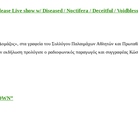
e Live show w/ Diseased / Noctifera / Deceitful / Voidbles
 Δομάζος», στα γραφεία του Συλλόγου Παλαιμάχων Αθλητών και Πρωταθ
ν εκδήλωση προλόγισε ο ραδιοφωνικός παραγωγός και συγγραφέας Κώστ
DOWN”