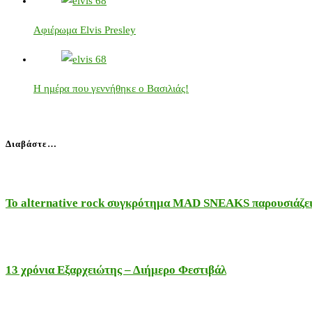
Αφιέρωμα Elvis Presley
Η ημέρα που γεννήθηκε ο Βασιλιάς!
Διαβάστε…
Το alternative rock συγκρότημα MAD SNEAKS παρουσιάζει 
13 χρόνια Εξαρχειώτης – Διήμερο Φεστιβάλ