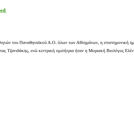
sed
λητών του Παναθηναϊκού Α.Ο. όλων των Αθλημάτων, η επιστημονική ημ
ας Τζανιδάκης, ενώ κεντρική ομιλήτρια ήταν η Μοριακή Βιολόγος Ελέ