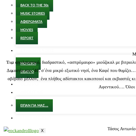
BACK TO THE 50s
MUSIC STORIES
ΑΦΙΕΡΩΜΑΤΑ
MOVIES
REPORT
ΣΥΝΕΝΤΕΥΞΕΙΣ
Μ
Ένα απολαυστικό, διαδραστικό, «ασπρόμαυρο» μιούζικαλ με βιτριολ
ΜΟΥΣΙΚΗ
Δεκαετία του ΄40, σ΄ένα μικρό εξωτικό νησί, ένα Καφέ που θυμίζει…
ΘΕΑΤΡΟ
αβέβαιο μέλλον, ένα πλήθος αδίστακτοι κακοποιοί και εκβιαστές κ
ΘΕΑΤΡΟ
Αφεντικού…. Όλοι έ
ABOUT US
ΕΙΠΑΝ ΓΙΑ ΜΑΣ….
ΕΠΙΚΟΙΝΩΝΙΑ
Τάσος Αντωνίο
X