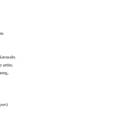
rn
Χανικιάν.
artist,
ασης.
γων)