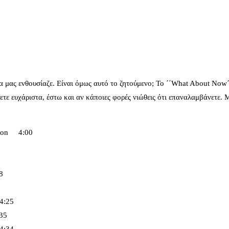
 μας ενθουσίαζε. Είναι όμως αυτό το ζητούμενο; Το ΄΄What About Now΄΄
τε ευχάριστα, έστω και αν κάποιες φορές νιώθεις ότι επαναλαμβάνετε. Μ
lcon 4:00
8
4:25
35