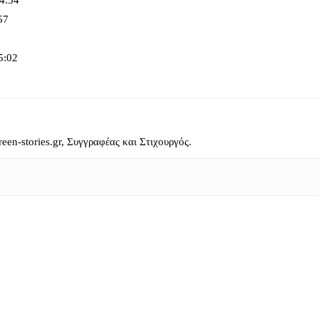
4:34
57
5:02
reen-stories.gr, Συγγραφέας και Στιχουργός.