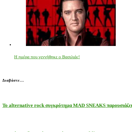
Η ημέρα που γεννήθηκε ο Βασιλιάς!
Διαβάστε…
Το alternative rock συγκρότημα MAD SNEAKS παρουσιάζει 