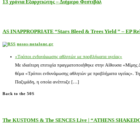
13 χρόνια Εξαρχειώτης – Διήμερο Φεστιβάλ
AS INAPPROPRIATE “Stars Bleed & Trees Yield ” – EP Releas
nosos-notalone.gr
«Τρόποι ενδυνάμωσης αθλητών με προβλήματα υγείας»
Με ιδιαίτερη επιτυχία πραγματοποιήθηκε στην Αίθουσα «Μίμης
θέμα «Τρόποι ενδυνάμωσης αθλητών με προβλήματα υγείας». Τη
Παξιμάδη, η οποία ανέπτυξε […]
Back to the 50S
The KUSTOMS & The SENCES Live | “ATHENS SHAKE