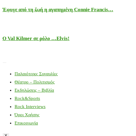
Έφυγε από τη ζωή η αγαπημένη Connie Francis…
Ο Val Kilmer σε ρόλο …Elvis!
Παλαιότερες Συναυλίες
Θέατρο – Πολιτισμός
Εκδηλώσεις – Βιβλία
Rock&Sports
Rock Interviews
Όροι Χρήσης
Επικοινωνία
X