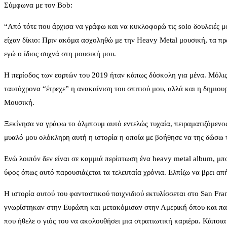
Σύμφωνα με τον Bob:
“Από τότε που άρχισα να γράφω και να κυκλοφορώ τις solo δουλειές μ
είχαν δίκιο: Πριν ακόμα ασχοληθώ με την Heavy Metal μουσική, τα πρ
εγώ ο ίδιος συχνά στη μουσική μου.
Η περίοδος των εορτών του 2019 ήταν κάπως δύσκολη για μένα. Μόλις 
ταυτόχρονα “έτρεχε” η ανακαίνιση του σπιτιού μου, αλλά και η δημιου
Μουσική.
Ξεκίνησα να γράφω το άλμπουμ αυτό εντελώς τυχαία, πειραματιζόμενος 
μυαλό μου ολόκληρη αυτή η ιστορία η οποία με βοήθησε να της δώσω 
Ενώ λοιπόν δεν είναι σε καμμιά περίπτωση ένα heavy metal album, μπ
ύφος όπως αυτό παρουσιάζεται τα τελευταία χρόνια. Ελπίζω να βρει απ
Η ιστορία αυτού του φανταστικού παιχνιδιού εκτυλίσσεται στο San Fr
γνωρίστηκαν στην Ευρώπη και μετακόμισαν στην Αμερική όπου και παν
που ήθελε ο γιός του να ακολουθήσει μια στρατιωτική καριέρα. Κάποι