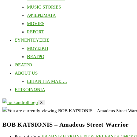
MUSIC STORIES
ΑΦΙΕΡΩΜΑΤΑ
MOVIES
REPORT
ΣΥΝΕΝΤΕΥΞΕΙΣ
ΜΟΥΣΙΚΗ
ΘΕΑΤΡΟ
ΘΕΑΤΡΟ
ABOUT US
ΕΙΠΑΝ ΓΙΑ ΜΑΣ….
ΕΠΙΚΟΙΝΩΝΙΑ
X
BOB KATSIONIS – Amadeus Street Warrior
Post category:
ΕΛΛΗΝΙΚΗ ΣΚΗΝΗ NEW RELEASES
/
ΜΟΥΣ