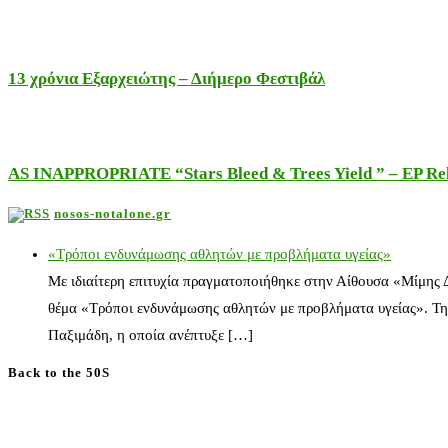
13 χρόνια Εξαρχειώτης – Διήμερο Φεστιβάλ
AS INAPPROPRIATE “Stars Bleed & Trees Yield ” – EP Releas
nosos-notalone.gr
«Τρόποι ενδυνάμωσης αθλητών με προβλήματα υγείας»
Με ιδιαίτερη επιτυχία πραγματοποιήθηκε στην Αίθουσα «Μίμης
θέμα «Τρόποι ενδυνάμωσης αθλητών με προβλήματα υγείας». Τη
Παξιμάδη, η οποία ανέπτυξε […]
Back to the 50S