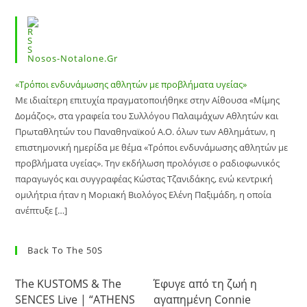
Nosos-Notalone.gr
«Τρόποι ενδυνάμωσης αθλητών με προβλήματα υγείας»
Με ιδιαίτερη επιτυχία πραγματοποιήθηκε στην Αίθουσα «Μίμης
Δομάζος», στα γραφεία του Συλλόγου Παλαιμάχων Αθλητών και
Πρωταθλητών του Παναθηναϊκού Α.Ο. όλων των Αθλημάτων, η
επιστημονική ημερίδα με θέμα «Τρόποι ενδυνάμωσης αθλητών με
προβλήματα υγείας». Την εκδήλωση προλόγισε ο ραδιοφωνικός
παραγωγός και συγγραφέας Κώστας Τζανιδάκης, ενώ κεντρική
ομιλήτρια ήταν η Μοριακή Βιολόγος Ελένη Παξιμάδη, η οποία
ανέπτυξε […]
Back To The 50S
The KUSTOMS & The
Έφυγε από τη ζωή η
SENCES Live | “ATHENS
αγαπημένη Connie