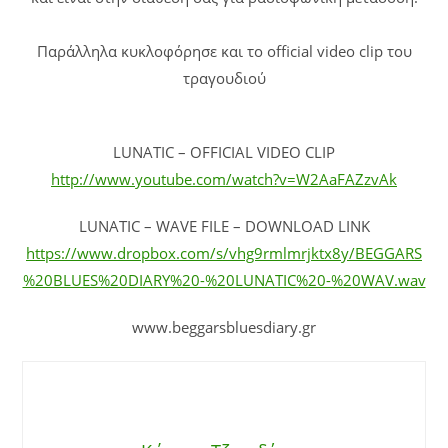
Παράλληλα κυκλοφόρησε και το official video clip του
τραγουδιού
LUNATIC – OFFICIAL VIDEO CLIP
http://www.youtube.com/watch?v=W2AaFAZzvAk
LUNATIC – WAVE FILE – DOWNLOAD LINK
https://www.dropbox.com/s/vhg9rmlmrjktx8y/BEGGARS
%20BLUES%20DIARY%20-%20LUNATIC%20-%20WAV.wav
www.beggarsbluesdiary.gr