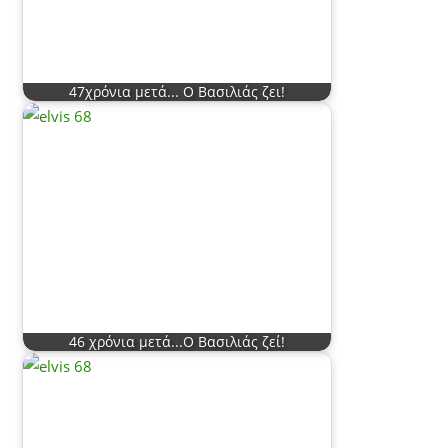
47χρόνια μετά... Ο Βασιλιάς ζει!
46 χρόνια μετά...Ο Βασιλιάς ζεί!