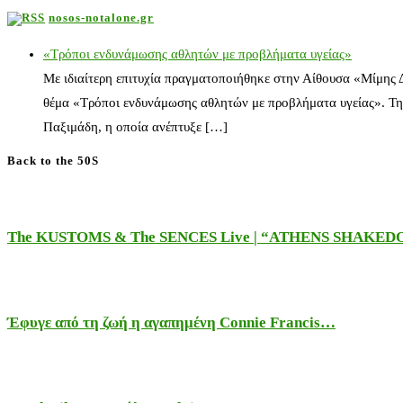
nosos-notalone.gr
«Τρόποι ενδυνάμωσης αθλητών με προβλήματα υγείας»
Με ιδιαίτερη επιτυχία πραγματοποιήθηκε στην Αίθουσα «Μίμης
θέμα «Τρόποι ενδυνάμωσης αθλητών με προβλήματα υγείας». Τη
Παξιμάδη, η οποία ανέπτυξε […]
Back to the 50S
The KUSTOMS & The SENCES Live | “ATHENS SHAKE
Έφυγε από τη ζωή η αγαπημένη Connie Francis…