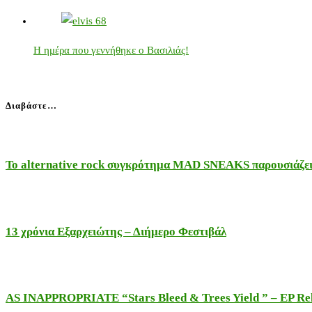
Η ημέρα που γεννήθηκε ο Βασιλιάς!
Διαβάστε…
Το alternative rock συγκρότημα MAD SNEAKS παρουσιάζει 
13 χρόνια Εξαρχειώτης – Διήμερο Φεστιβάλ
AS INAPPROPRIATE “Stars Bleed & Trees Yield ” – EP Releas