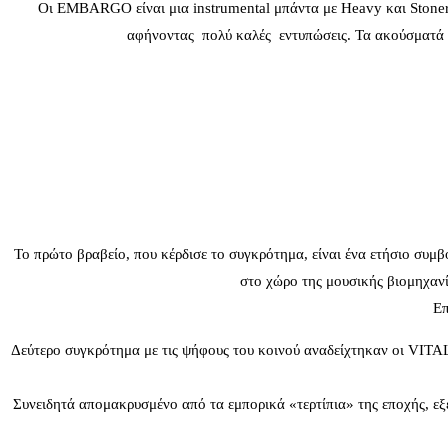
Οι EMBARGO είναι μια instrumental μπάντα με Heavy και Stoner R
αφήνοντας πολύ καλές εντυπώσεις. Τα ακούσματά τ
Το πρώτο βραβείο, που κέρδισε το συγκρότημα, είναι ένα ετήσιο συ
στο χώρο της μουσικής βιομηχανί
Επ
Δεύτερο συγκρότημα με τις ψήφους του κοινού αναδείχτηκαν οι VITAL 
Συνειδητά απομακρυσμένο από τα εμπορικά «τερτίπια» της εποχής, εξ