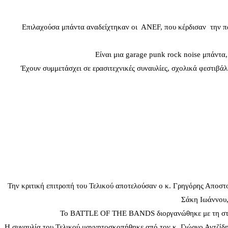
Επιλαχούσα μπάντα αναδείχτηκαν οι ΑΝEF, που κέρδισαν την 
Είναι μια garage punk rock noise μπάντα
Έχουν συμμετάσχει σε ερασιτεχνικές συναυλίες, σχολικά φεστιβά
Την κριτική επιτροπή του Τελικού αποτελούσαν ο κ. Γρηγόρης Αποσ
Σάκη Ιωάννου,
Το BATTLE OF THE BANDS διοργανώθηκε με τη σ
Η συναυλία του Τελικού μαγνητοσκοπήθηκε από τον κ. Γιώργο Αγτζίδ