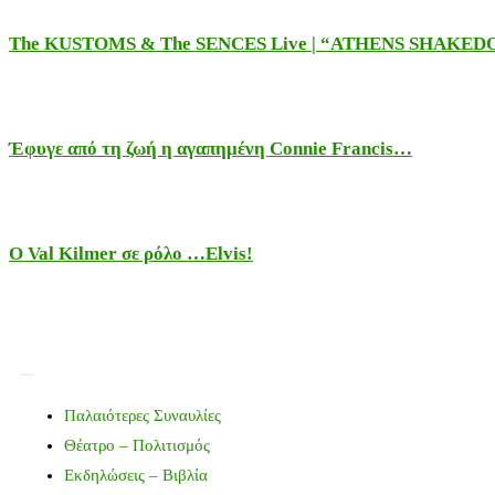
The KUSTOMS & The SENCES Live | “ATHENS SHAKE
Έφυγε από τη ζωή η αγαπημένη Connie Francis…
Ο Val Kilmer σε ρόλο …Elvis!
Παλαιότερες Συναυλίες
Θέατρο – Πολιτισμός
Εκδηλώσεις – Βιβλία