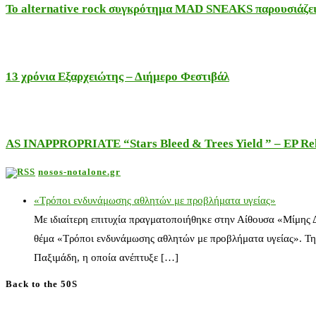
Το alternative rock συγκρότημα MAD SNEAKS παρουσιάζει 
13 χρόνια Εξαρχειώτης – Διήμερο Φεστιβάλ
AS INAPPROPRIATE “Stars Bleed & Trees Yield ” – EP Releas
nosos-notalone.gr
«Τρόποι ενδυνάμωσης αθλητών με προβλήματα υγείας»
Με ιδιαίτερη επιτυχία πραγματοποιήθηκε στην Αίθουσα «Μίμης
θέμα «Τρόποι ενδυνάμωσης αθλητών με προβλήματα υγείας». Τη
Παξιμάδη, η οποία ανέπτυξε […]
Back to the 50S