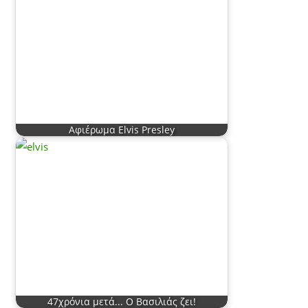
Αφιέρωμα Elvis Presley
47χρόνια μετά... Ο Βασιλιάς ζει!