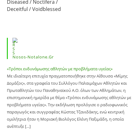
Diseased / Noctifera /
Deceitful / Voidblessed
Nosos-Notalone.gr
«Τρόποι ενδυνάμωσης αθλητών με προβλήματα υγείας»
Με ιδιαίτερη επιτυχία πραγματοποιήθηκε στην Αίθουσα «Μίμης
Δομάζος», στα γραφεία του Συλλόγου Παλαιμάχων Αθλητών και
Πρωταθλητών του Παναθηναϊκού Α.Ο. όλων των Αθλημάτων, η
επιστημονική ημερίδα με θέμα «Τρόποι ενδυνάμωσης αθλητών με
προβλήματα υγείας». Την εκδήλωση προλόγισε ο ραδιοφωνικός
παραγωγός και συγγραφέας Κώστας Τζανιδάκης, ενώ κεντρική
ομιλήτρια ήταν η Μοριακή Βιολόγος Ελένη Παξιμάδη, η οποία
ανέπτυξε […]