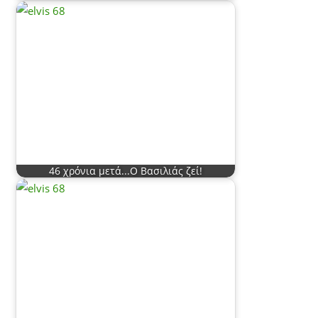
46 χρόνια μετά...Ο Βασιλιάς ζεί!