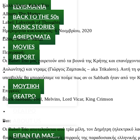
Καλλιτέχνης: Babel Trio
ELVISMANIA
Album: The Martyr
BACK TO THE 50s
Label: Labyrinth οf Thoughts
MUSIC STORIES
Ημερομηνία κυκλοφορίας: 6 Νοεμβρίου, 2020
ΑΦΙΕΡΩΜΑΤΑ
Είδος: Stoner / Metal
MOVIES
Περιγραφή:
REPORT
Οι Babel Trio μας χαιρετούν από τα βουνά της Κρήτης και επανέρχοντ
Αυλωνίτης) και ντραμς (Γιώργος Ζαμπακάς – aka Trikalero). Αυτή τη 
ΣΥΝΕΝΤΕΥΞΕΙΣ
υπερβολής θα μπορούσαμε να πούμε πως αν οι Sabbath ήταν από την Κρ
ΜΟΥΣΙΚΗ
Επιρροές:
ΘΕΑΤΡΟ
Black Sabbath, Tool, Melvins, Lord Vicar, King Crimson
ΘΕΑΤΡΟ
Βιο:
ABOUT US
Οι Babel Trio αποτελούνται από τρία μέλη, τον Δημήτρη (ηλεκτρικό λα
ΕΙΠΑΝ ΓΙΑ ΜΑΣ….
τουλάχιστον τρεις διαφορετικές επιρροές της παραδοσιακής ελληνικής