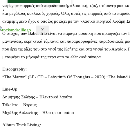
νωρίς, με επιρροές από παραδοσιακή, κλασσική, τζαζ, στόουνερ ροκ κ
ΕΠΙΚΟΙΝΩΝΙΑ
και μεγάλους κυκλικούς χορούς. Όλες αυτές τις επιρροές από το παραδ
αναμεμιγμένο ήχο, ο οποίος μοιάζει με τον κλασικό Κρητικό λυράρη Σκ
X
Ο στόχος των Babel Trio είναι να παράγει μουσική που κραυγάζει το
μαντινάδες, εκρηκτικά τύμπανα και παραμορφωμένες παραδοσιακές μελω
που έχει τις ρίζες του στο νησί της Κρήτης και στα νησιά του Αιγαίο
μεταφέρει το μήνυμά της πέρα από τα ελληνικά σύνορα.
Discography:
“The Martyr” (LP / CD – Labyrinth Of Thoughts – 2020) “The Island O
Line-Up:
Δημήτρης Σιδέρης – Ηλεκτρικό λαούτο
Trikalero – Ντραμς
Μιχάλης Αυλωνίτης – Ηλεκτρικό μπάσο
Αlbum Track Listing: