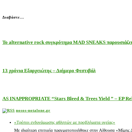
Διαβάστε…
Το alternative rock συγκρότημα MAD SNEAKS παρουσιάζει 
13 χρόνια Εξαρχειώτης – Διήμερο Φεστιβάλ
AS INAPPROPRIATE “Stars Bleed & Trees Yield ” – EP Releas
nosos-notalone.gr
«Τρόποι ενδυνάμωσης αθλητών με προβλήματα υγείας»
Με ιδιαίτερη επιτυχία πραγματοποιήθηκε στην Αίθουσα «Μίμης