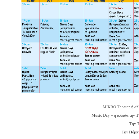
MIKRO Theater, ή αλ
Music Day – ή αλλιώς την
Τ
Την
Τ
Την
Πέμπ