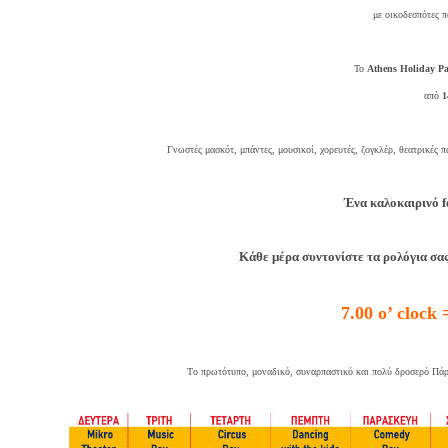
με οικοδεσπότες π
Το
Athens Holiday P
από
1
Γνωστές μασκότ, μπάντες, μουσικοί, χορευτές, ζογκλέρ, θεατρικές π
Ένα καλοκαιρινό f
Κάθε μέρα συντονίστε τα ρολόγια σα
7.00 ο’ clock
Τo πρωτότυπο, μοναδικό, συναρπαστικό και πολύ δροσερό Πάρκ