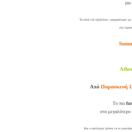
για
Τα καλά νέα ταξιδεύουν «γρηγορότερα» με 
είτε είμασ
Summe
Athe
Από
Παρασκευή 14
Tο πιο
fu
στο μεγαλύτερο
Και ο καλύτερος τρόπος να το γιορτάσο