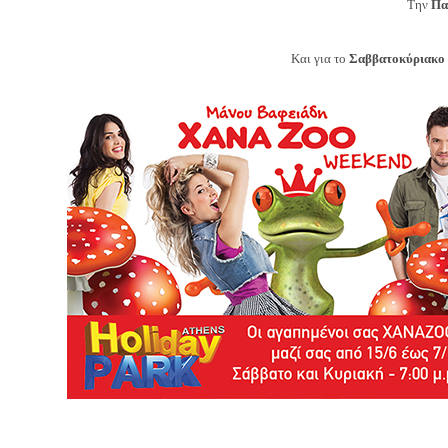
Την
Πα
Και για το
Σαββατοκύριακο