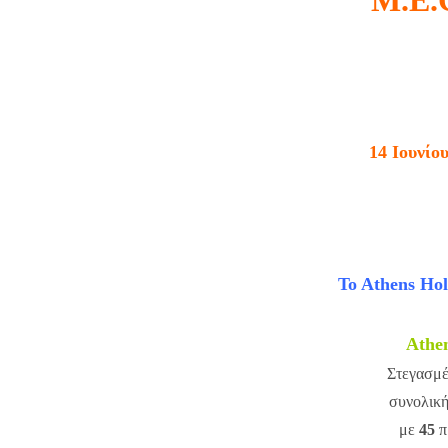
Από
14 Ιουνίο
υποδεχόμαστε
γι
το μεγαλύτ
To Athens Hol
Athe
Στεγασμέ
συνολική
με
45
π