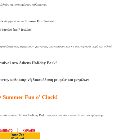
ολλούς και αγαπημένους καλλιτέχνες.
ark
διοργανώνει το
Summer Fun Festival
4 Ιουνίου έως 7 Ιουλίου
!
αραστάσεις σας περιμένουν για να σας απογειώσουν και να σας γεμίσουν χαρά και γέλιο!
estival στο Athens Holiday Park!
ς στην καλοκαιρινή διασκέδαση μικρών και μεγάλων
 = Summer Fun ο’ Clock!
ο Διακοπών, Athens Holiday Park, ετοίμασε για σας ένα απολαυστικό πρόγραμμα: