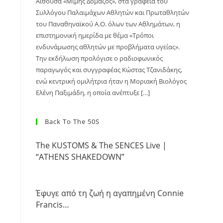
Αίθουσα «Μίμης Δομάζος», στα γραφεία του
Συλλόγου Παλαιμάχων Αθλητών και Πρωταθλητών
του Παναθηναϊκού Α.Ο. όλων των Αθλημάτων, η
επιστημονική ημερίδα με θέμα «Τρόποι
ενδυνάμωσης αθλητών με προβλήματα υγείας».
Την εκδήλωση προλόγισε ο ραδιοφωνικός
παραγωγός και συγγραφέας Κώστας Τζανιδάκης,
ενώ κεντρική ομιλήτρια ήταν η Μοριακή Βιολόγος
Ελένη Παξιμάδη, η οποία ανέπτυξε […]
Back To The 50S
The KUSTOMS & The SENCES Live |
“ATHENS SHAKEDOWN”
Έφυγε από τη ζωή η αγαπημένη Connie
Francis…