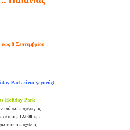
υ έως 8 Σεπτεμβρίου
2013
α πρώτη φορά στην Ελλάδα
ερο Πάρκο Διακοπών!
iday Park είναι γεγονός!
ns Holiday Park
νο πάρκο ψυχαγωγίας
ς έκτασης
12.000
τ.μ.
ρωτότυπα παιχνίδια,