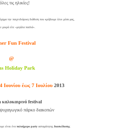
 όλες τις ηλικίες!
όχημα την παιχνιδιάρικη διάθεση που κρύβουμε όλοι μέσα μας,
τε μικρά είτε «μεγάλα παιδιά».
r Fun Festival
@
ns Holiday Park
 Ιουνίου έως 7 Ιουλίου
2013
n καλοκαιρινό festival
 ψυχαγωγικό πάρκο διακοπών
υμε είναι ένα
πολυήμερο party
ασταμάτητης
διασκέδασης