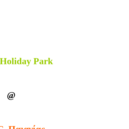
 Holiday Park
@
C. Παιανίας