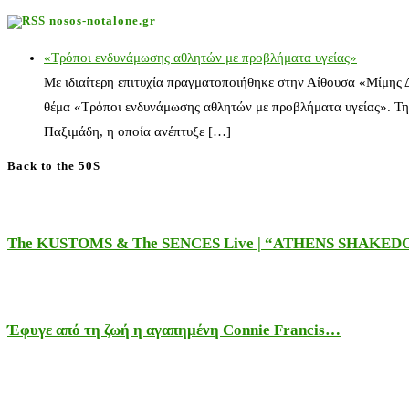
nosos-notalone.gr
«Τρόποι ενδυνάμωσης αθλητών με προβλήματα υγείας»
Με ιδιαίτερη επιτυχία πραγματοποιήθηκε στην Αίθουσα «Μίμης
θέμα «Τρόποι ενδυνάμωσης αθλητών με προβλήματα υγείας». Τη
Παξιμάδη, η οποία ανέπτυξε […]
Back to the 50S
The KUSTOMS & The SENCES Live | “ATHENS SHAKE
Έφυγε από τη ζωή η αγαπημένη Connie Francis…