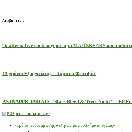
Διαβάστε…
Το alternative rock συγκρότημα MAD SNEAKS παρουσιάζει 
13 χρόνια Εξαρχειώτης – Διήμερο Φεστιβάλ
AS INAPPROPRIATE “Stars Bleed & Trees Yield ” – EP Releas
nosos-notalone.gr
«Τρόποι ενδυνάμωσης αθλητών με προβλήματα υγείας»