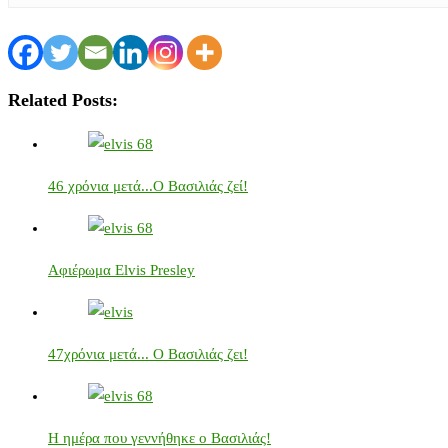
Related Posts:
46 χρόνια μετά...Ο Βασιλιάς ζεί!
Αφιέρωμα Elvis Presley
47χρόνια μετά... Ο Βασιλιάς ζει!
Η ημέρα που γεννήθηκε ο Βασιλιάς!