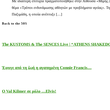
Με ιδιαίτερη επιτυχία πραγματοποιήθηκε στην Αίθουσα «Μίμης
θέμα «Τρόποι ενδυνάμωσης αθλητών με προβλήματα υγείας». Τη
Παξιμάδη, η οποία ανέπτυξε […]
Back to the 50S
The KUSTOMS & The SENCES Live | “ATHENS SHAKE
Έφυγε από τη ζωή η αγαπημένη Connie Francis…
Ο Val Kilmer σε ρόλο …Elvis!