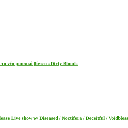
το νέο μουσικό βίντεο «Dirty Blood»
e Live show w/ Diseased / Noctifera / Deceitful / Voidbles