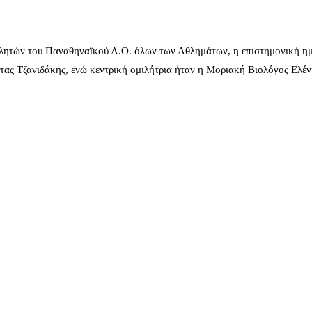
λητών του Παναθηναϊκού Α.Ο. όλων των Αθλημάτων, η επιστημονική ημ
ας Τζανιδάκης, ενώ κεντρική ομιλήτρια ήταν η Μοριακή Βιολόγος Ελέ