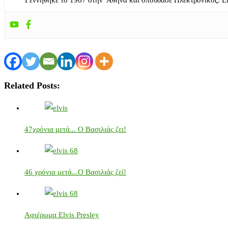
Γεννήθηκε το 1967 στην Αθήνα και σπούδασε Ηλεκτρονικός. Ε
Related Posts:
47χρόνια μετά... Ο Βασιλιάς ζει!
46 χρόνια μετά...Ο Βασιλιάς ζεί!
Αφιέρωμα Elvis Presley