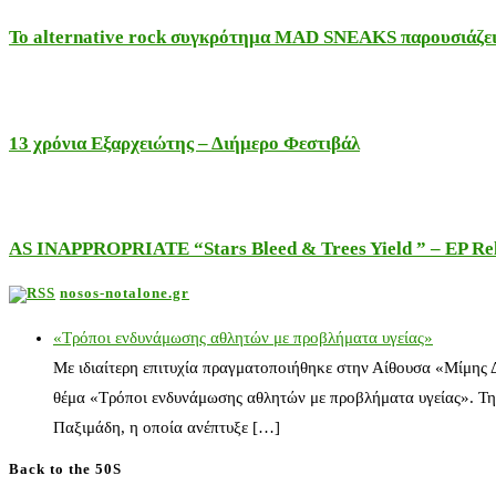
Το alternative rock συγκρότημα MAD SNEAKS παρουσιάζει 
13 χρόνια Εξαρχειώτης – Διήμερο Φεστιβάλ
AS INAPPROPRIATE “Stars Bleed & Trees Yield ” – EP Releas
nosos-notalone.gr
«Τρόποι ενδυνάμωσης αθλητών με προβλήματα υγείας»
Με ιδιαίτερη επιτυχία πραγματοποιήθηκε στην Αίθουσα «Μίμης
θέμα «Τρόποι ενδυνάμωσης αθλητών με προβλήματα υγείας». Τη
Παξιμάδη, η οποία ανέπτυξε […]
Back to the 50S