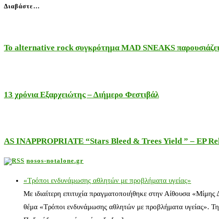
Διαβάστε…
Το alternative rock συγκρότημα MAD SNEAKS παρουσιάζει 
13 χρόνια Εξαρχειώτης – Διήμερο Φεστιβάλ
AS INAPPROPRIATE “Stars Bleed & Trees Yield ” – EP Releas
nosos-notalone.gr
«Τρόποι ενδυνάμωσης αθλητών με προβλήματα υγείας»
Με ιδιαίτερη επιτυχία πραγματοποιήθηκε στην Αίθουσα «Μίμης
θέμα «Τρόποι ενδυνάμωσης αθλητών με προβλήματα υγείας». Τη