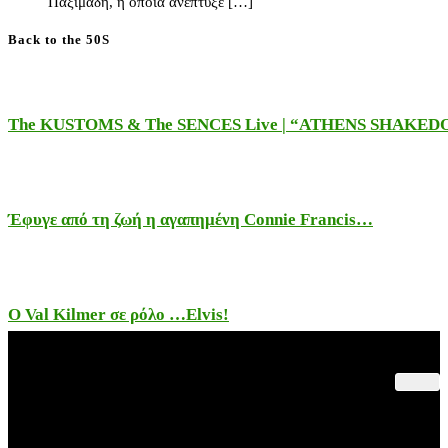
Παξιμάδη, η οποία ανέπτυξε […]
Back to the 50S
The KUSTOMS & The SENCES Live | “ATHENS SHAKE
Έφυγε από τη ζωή η αγαπημένη Connie Francis…
Ο Val Kilmer σε ρόλο …Elvis!
Παλαιότερες Συναυλίες
Θέατρο – Πολιτισμός
Εκδηλώσεις – Βιβλία