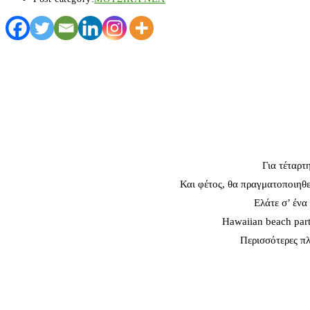
Για τέταρτ
Και φέτος, θα πραγματοποιηθε
Ελάτε σ’ ένα
Hawaiian beach party
Περισσότερες π