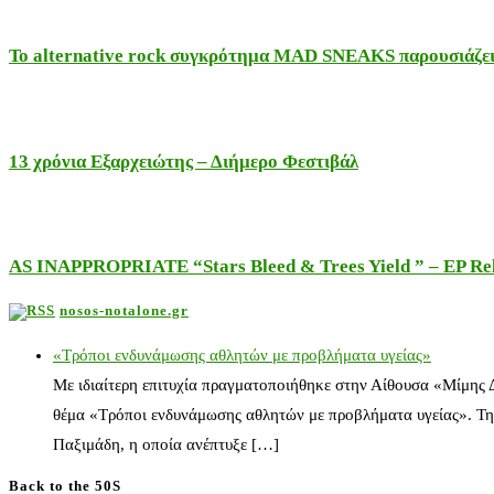
Το alternative rock συγκρότημα MAD SNEAKS παρουσιάζει 
13 χρόνια Εξαρχειώτης – Διήμερο Φεστιβάλ
AS INAPPROPRIATE “Stars Bleed & Trees Yield ” – EP Releas
nosos-notalone.gr
«Τρόποι ενδυνάμωσης αθλητών με προβλήματα υγείας»
Με ιδιαίτερη επιτυχία πραγματοποιήθηκε στην Αίθουσα «Μίμης
θέμα «Τρόποι ενδυνάμωσης αθλητών με προβλήματα υγείας». Τη
Παξιμάδη, η οποία ανέπτυξε […]
Back to the 50S