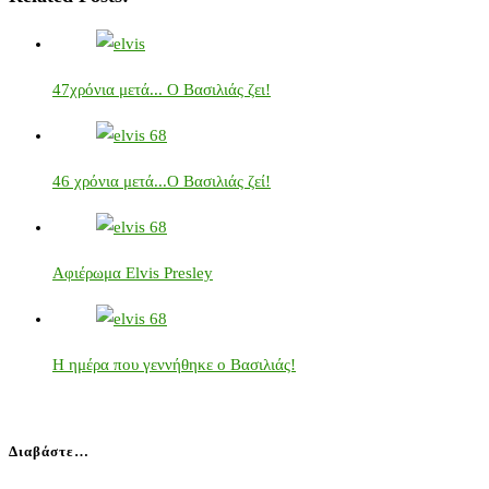
47χρόνια μετά... Ο Βασιλιάς ζει!
46 χρόνια μετά...Ο Βασιλιάς ζεί!
Αφιέρωμα Elvis Presley
Η ημέρα που γεννήθηκε ο Βασιλιάς!
Διαβάστε…