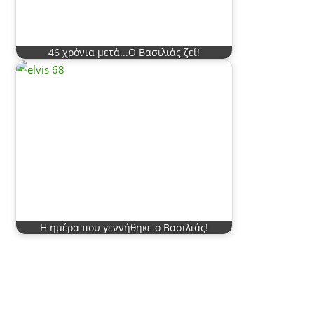
46 χρόνια μετά...Ο Βασιλιάς ζεί!
Η ημέρα που γεννήθηκε ο Βασιλιάς!