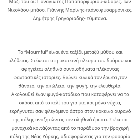
Μαζί του οι: Παναγιώτης Παπαπορφυρίου-κιθάρες, Ίων
Νικολάου-μπάσο, Γιάννης Μαρίνης-πιάνο,φυσαρμόνικες,
Δημήτρης Γρηγοριάδης- τύμπανα.
Το “Mournful” είναι ένα ταξίδι μεταξύ μύθου και
αλήθειας. Στέκεται στη σκοτεινή πλευρά του δρόμου και
αφηγείται αληθινά συναισθήματα πλέκοντας
φανταστικές ιστορίες. Βιώνει κυνικά τον έρωτα ,τον
θάνατο, την απώλεια, την φυγή, την ελευθερία.
Ακολουθεί έναν φυγά-κατάδικο που καταφέρνει να το
σκάσει από το κελί του για μια και μόνο νύχτα,
εκρήγνυται σαν φλεγόμενο άστρο στον κόκκινο ουρανό
της πόλης αναζητώντας τον αληθινό έρωτα. Στέκεται
μοναχικά κοιτάζοντας από το παράθυρο την βροχερή
πόλη της Νέας Υόρκης, αδιαφορώντας για την φασαρία