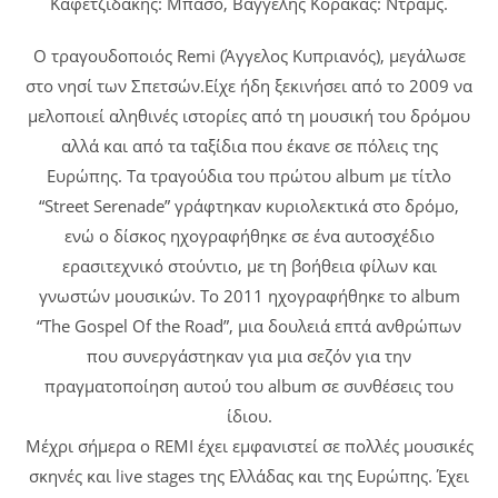
Καφετζιδάκης: Μπάσο, Βαγγέλης Κορακας: Ντραμς.
Ο τραγουδοποιός Remi (Άγγελος Κυπριανός), μεγάλωσε
στο νησί των Σπετσών.Είχε ήδη ξεκινήσει από το 2009 να
μελοποιεί αληθινές ιστορίες από τη μουσική του δρόμου
αλλά και από τα ταξίδια που έκανε σε πόλεις της
Ευρώπης. Τα τραγούδια του πρώτου album με τίτλο
“Street Serenade” γράφτηκαν κυριολεκτικά στο δρόμο,
ενώ ο δίσκος ηχογραφήθηκε σε ένα αυτοσχέδιο
ερασιτεχνικό στούντιο, με τη βοήθεια φίλων και
γνωστών μουσικών. Το 2011 ηχογραφήθηκε το album
“The Gospel Of the Road”, μια δουλειά επτά ανθρώπων
που συνεργάστηκαν για μια σεζόν για την
πραγματοποίηση αυτού του album σε συνθέσεις του
ίδιου.
Μέχρι σήμερα ο REMI έχει εμφανιστεί σε πολλές μουσικές
σκηνές και live stages της Ελλάδας και της Ευρώπης. Έχει