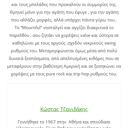
και τους μπελάδες που προκαλούν οι συμμορίες της.
Θρηνεί μόνο για την αγάπη που έφυγε , για την αγάπη
που αλλάζει μορφές, αλλά υπάρχει πάντα γύρω του..
Το “Mournful” νοσταλγεί και αγγίζει διακριτικά το
παρελθόν , σου ζητάει να χορέψεις valse και ύστερα σε
καθηλώνει με τους αργούς ,σχεδόν νεκρικούς swing
ρυθμούς του. Μεταμορφώνεται όμως μέσα από πολύ
δυνατά ξεσπάσματα, από απελπισμένες κιθάρες που σε
μεταφέρουν στην βαθύτερη Αμερική και σε ξεσηκώνει να
χορέψεις με τους pure rock και trip hop ρυθμούς του.
Κώστας Τζανιδάκης
Γεννήθηκε το 1967 στην Αθήνα και σπούδασε
Ηλεκτρονικός. Είναι Ραδιοφωνικός Παραγωγός,