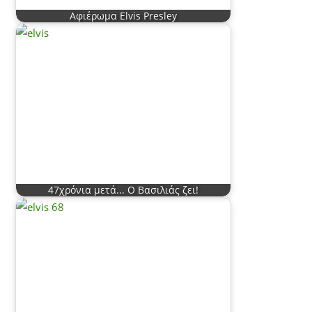
Αφιέρωμα Elvis Presley
47χρόνια μετά... Ο Βασιλιάς ζει!