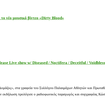
το νέο μουσικό βίντεο «Dirty Blood»
e Live show w/ Diseased / Noctifera / Deceitful / Voidbles
 Δομάζος», στα γραφεία του Συλλόγου Παλαιμάχων Αθλητών και Πρωταθ
ν εκδήλωση προλόγισε ο ραδιοφωνικός παραγωγός και συγγραφέας Κώστ