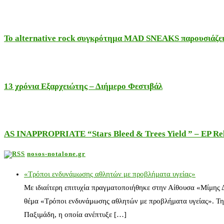
Το alternative rock συγκρότημα MAD SNEAKS παρουσιάζει 
13 χρόνια Εξαρχειώτης – Διήμερο Φεστιβάλ
AS INAPPROPRIATE “Stars Bleed & Trees Yield ” – EP Releas
nosos-notalone.gr
«Τρόποι ενδυνάμωσης αθλητών με προβλήματα υγείας»
Με ιδιαίτερη επιτυχία πραγματοποιήθηκε στην Αίθουσα «Μίμης
θέμα «Τρόποι ενδυνάμωσης αθλητών με προβλήματα υγείας». Τη
Παξιμάδη, η οποία ανέπτυξε […]