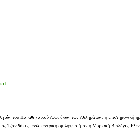
sed
λητών του Παναθηναϊκού Α.Ο. όλων των Αθλημάτων, η επιστημονική ημ
ας Τζανιδάκης, ενώ κεντρική ομιλήτρια ήταν η Μοριακή Βιολόγος Ελέ