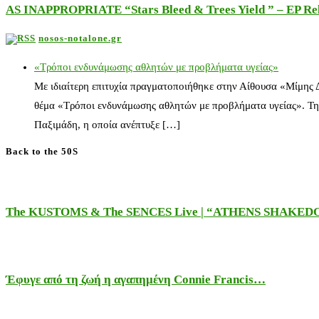
AS INAPPROPRIATE “Stars Bleed & Trees Yield ” – EP Releas
nosos-notalone.gr
«Τρόποι ενδυνάμωσης αθλητών με προβλήματα υγείας»
Με ιδιαίτερη επιτυχία πραγματοποιήθηκε στην Αίθουσα «Μίμης
θέμα «Τρόποι ενδυνάμωσης αθλητών με προβλήματα υγείας». Τη
Παξιμάδη, η οποία ανέπτυξε […]
Back to the 50S
The KUSTOMS & The SENCES Live | “ATHENS SHAKE
Έφυγε από τη ζωή η αγαπημένη Connie Francis…