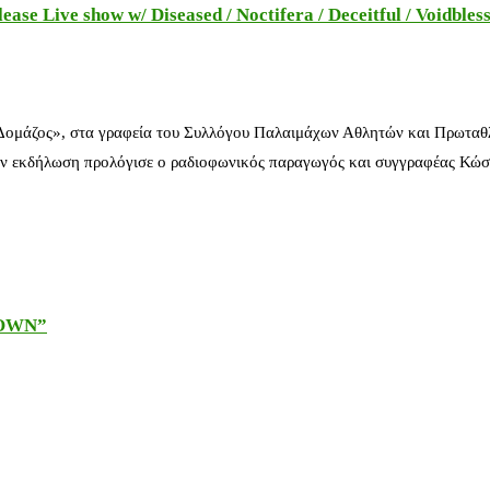
e Live show w/ Diseased / Noctifera / Deceitful / Voidbles
 Δομάζος», στα γραφεία του Συλλόγου Παλαιμάχων Αθλητών και Πρωταθ
ν εκδήλωση προλόγισε ο ραδιοφωνικός παραγωγός και συγγραφέας Κώστ
DOWN”