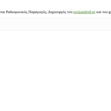
ίναι Ραδιοφωνικός Παραγωγός, Δημιουργός του
rockandroll.gr
και του g