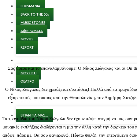
ELVISMANIA
BACK TO THE 50s
MUSIC STORIES
ΑΦΙΕΡΩΜΑΤΑ
MOVIES
REPORT
ΣΥΝΕΝΤΕΥΞΕΙΣ
Σας άρεσε και το επαναλαμβάνουμε! Ο Νίκος Ζιώγαλας και οι On th
ΜΟΥΣΙΚΗ
ΘΕΑΤΡΟ
Ο Νίκος Ζιώγαλας δεν χρειάζεται συστάσεις! Πολλά από τα τραγούδια 
ΘΕΑΤΡΟ
εξαιρετικούς μουσικούς από την Θεσσαλονίκη, τον Δημήτρη Χατζηδη
ABOUT US
ΕΙΠΑΝ ΓΙΑ ΜΑΣ….
Τα τραγούδια του Νίκου Ζιώγαλα δεν έχουν πάψει στιγμή να μας συντρο
μουσικές εκπλήξεις διαδέχονται η μία την άλλη κατά την διάρκεια το
ΕΠΙΚΟΙΝΩΝΙΑ
απόψε, πάρε με, Θα σου φανερωθώ, Πέφτω ψηλά), την επερχόμενη δισκο