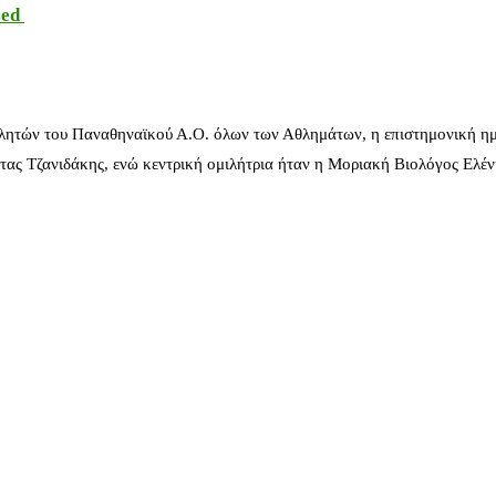
sed
λητών του Παναθηναϊκού Α.Ο. όλων των Αθλημάτων, η επιστημονική ημ
ας Τζανιδάκης, ενώ κεντρική ομιλήτρια ήταν η Μοριακή Βιολόγος Ελέ