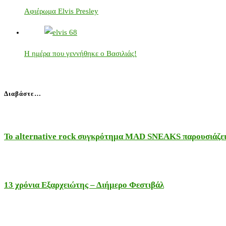
Αφιέρωμα Elvis Presley
Η ημέρα που γεννήθηκε ο Βασιλιάς!
Διαβάστε…
Το alternative rock συγκρότημα MAD SNEAKS παρουσιάζει 
13 χρόνια Εξαρχειώτης – Διήμερο Φεστιβάλ