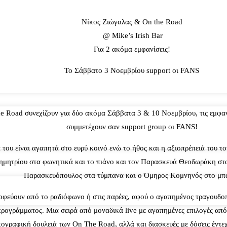
Νίκος Ζιώγαλας & On the Road
@ Mike’s Irish Bar
Για 2 ακόμα εμφανίσεις!
Το Σάββατο 3 Νοεμβρίου support οι FANS
e Road συνεχίζουν για δύο ακόμα Σάββατα 3 & 10 Νοεμβρίου, τις εμφαν
συμμετέχουν σαν support group οι FANS!
του είναι αγαπητά στο ευρύ κοινό ενώ το ήθος και η αξιοπρέπειά του τ
μητρίου στα φωνητικά και το πιάνο και τον Παρασκευά Θεοδωράκη στα φ
Παρασκευόπουλος στα τύμπανα και ο Όμηρος Κομνηνός στο μπ
φεύουν από το ραδιόφωνο ή στις παρέες, αφού ο αγαπημένος τραγουδοποιό
υ προγράμματος. Μια σειρά από μοναδικά live με αγαπημένες επιλογές α
γραφική δουλειά των On The Road, αλλά και διασκευές με δόσεις έντεχν