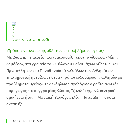
Nosos-Notalone.gr
«Τρόποι ενδυνάμωσης αθλητών με προβλήματα υγείας»
Με ιδιαίτερη επιτυχία πραγματοποιήθηκε στην Αίθουσα «Μίμης
Δομάζος», στα γραφεία του Συλλόγου Παλαιμάχων Αθλητών και
Πρωταθλητών του Παναθηναϊκού Α.Ο. όλων των Αθλημάτων, η
επιστημονική ημερίδα με θέμα «Τρόποι ενδυνάμωσης αθλητών με
προβλήματα υγείας». Την εκδήλωση προλόγισε ο ραδιοφωνικός
παραγωγός και συγγραφέας Κώστας Τζανιδάκης, ενώ κεντρική
ομιλήτρια ήταν η Μοριακή Βιολόγος Ελένη Παξιμάδη, η οποία
ανέπτυξε […]
Back To The 50S