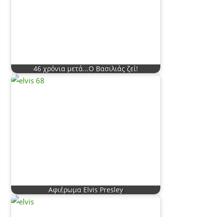
46 χρόνια μετά...Ο Βασιλιάς ζεί!
Αφιέρωμα Elvis Presley