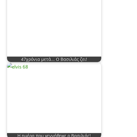
47χρόνια μετά... Ο Βασιλιάς ζει!
Η ημέρα που γεννήθηκε ο Βασιλιάς!