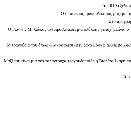
Το 2010 εξέδωσ
Ο σπουδαίος τραγουδοποιός μαζί με τη
Στο πρόγραμ
Ο Γιάννης Μηλιώκας αντιπροσωπεύει μια ολόκληρη εποχή. Είναι ο τρ
Τα τραγούδια του όπως «Κακοσαλέσι (Δεν ξανά βόσκω άλλες βουβάλε
Μαζί του είναι μια νέα ταλαντούχα τραγουδοποιός η Βιολέτα Ίκαρη που
Του