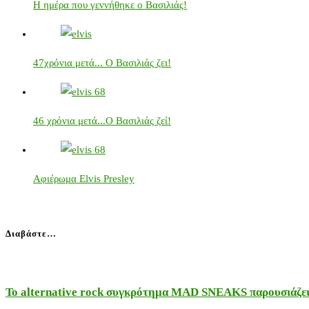
Η ημέρα που γεννήθηκε ο Βασιλιάς!
47χρόνια μετά... Ο Βασιλιάς ζει!
46 χρόνια μετά...Ο Βασιλιάς ζεί!
Αφιέρωμα Elvis Presley
Διαβάστε…
Το alternative rock συγκρότημα MAD SNEAKS παρουσιάζει 