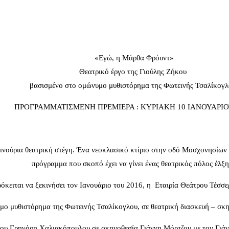
«Εγώ, η Μάρθα Φρόυντ»
Θεατρικό έργο της Γιούλης Ζήκου
βασισμένο στο ομώνυμο μυθιστόρημα της Φωτεινής Τσαλίκογ
ΠΡΟΓΡΑΜΜΑΤΙΣΜΕΝΗ ΠΡΕΜΙΕΡΑ : ΚΥΡΙΑΚΗ 10 ΙΑΝΟΥΑΡΙΟ
ινούρια θεατρική στέγη. Ένα νεοκλασικό κτίριο στην οδό Μοσχονησίων 
πρόγραμμα που σκοπό έχει να γίνει ένας θεατρικός πόλος έλξη
ρόκειται να ξεκινήσει τον Ιανουάριο του 2016, η Εταιρία Θεάτρου Τέσσε
ο μυθιστόρημα της Φωτεινής Τσαλίκογλου, σε θεατρική διασκευή – σκ
του Γρηγόρη Χαλιακόπουλου σε σκηνοθεσία Γιάννη Μόρτζου με τον Γιά