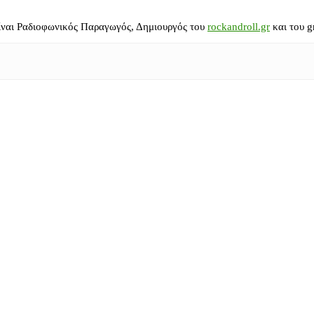
ίναι Ραδιοφωνικός Παραγωγός, Δημιουργός του
rockandroll.gr
και του g