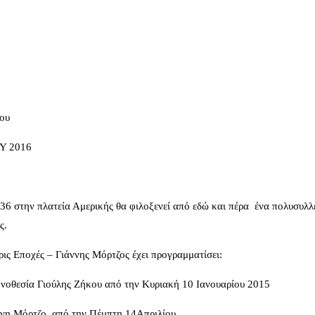
λου
Υ 2016
36 στην πλατεία Αμερικής θα φιλοξενεί από εδώ και πέρα ένα πολυσυλλ
ς.
ρις Εποχές – Γιάννης Μόρτζος έχει προγραμματίσει:
ηνοθεσία Γιούλης Ζήκου από την Κυριακή 10 Ιανουαρίου 2015
ννη Μόρτζο, από την Πέμπτη 14Απριλίου