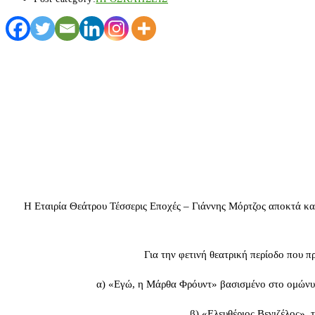
Η Εταιρία Θεάτρου Τέσσερις Εποχές – Γιάννης Μόρτζος αποκτά κα
Για την φετινή θεατρική περίοδο που π
α) «Εγώ, η Μάρθα Φρόυντ» βασισμένο στο ομώνυμ
β) «Ελευθέριος Βενιζέλος» 