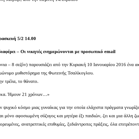
ρασκευή 5/2 14.00
ιαφέρει – Οι νικητές ενημερώνονται με προσωπικό email
νια – 8 σεζόν) παρουσιάζει από την Κυριακή 10 Ιανουαρίου 2016 ένα α
μώνυμο μυθιστόρημα της Φωτεινής Τσαλίκογλου.
ν τρέλα, το θάνατο.
τηκα. Ήμουν 21 χρόνων…»
ον ψυχικό κόσμο μιας γυναίκας για την οποία ελάχιστα πράγματα γνωρίζο
ι μόνο αφοσιωμένη σύζυγος και μητέρα έξι παιδιών, ζει και μια άλλη ζω
ορευμένες, ανατρεπτικές επιθυμίες, ξεδιάντροπες πράξεις, όλα επιτρέποντ