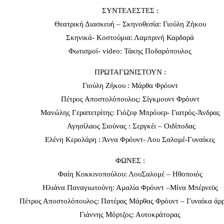
ΣΥΝΤΕΛΕΣΤΕΣ :
Θεατρική Διασκευή – Σκηνοθεσία: Γιούλη Ζήκου
Σκηνικά- Κοστούμια: Λαμπρινή Καρδαρά
Φωτισμοί- video: Τάκης Ποδαρόπουλος
ΠΡΩΤΑΓΩΝΙΣΤΟΥΝ :
Γιούλη Ζήκου : Μάρθα Φρόυντ
Πέτρος Αποστολόπουλος: Σίγκμουντ Φρόυντ
Μανώλης Γεραπετρίτης: Γιόζεφ Μπρόυερ- Γιατρός-Άνδρας
Αγησίλαος Σιούνας : Σεργκέι – Οιδίποδας
Ελένη Κερολάρη : Άννα Φρόυντ- Λου Σαλομέ-Γυναίκες
ΦΩΝΕΣ :
Φαίη Κοκκινοπούλου: ΛουΣαλομέ – Ηθοποιός
Ηλιάνα Παναγιωτούνη: Αμαλία Φρόυντ –Μίνα Μπέρνεϋς
Πέτρος Αποστολόπουλος: Πατέρας Μάρθας Φρόυντ – Γυναίκα άρ
Γιάννης Μόρτζος: Αυτοκράτορας