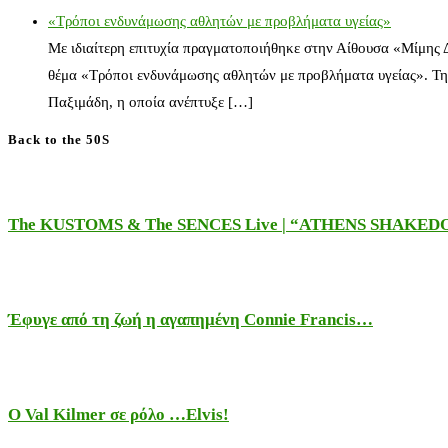
«Τρόποι ενδυνάμωσης αθλητών με προβλήματα υγείας»
Με ιδιαίτερη επιτυχία πραγματοποιήθηκε στην Αίθουσα «Μίμης
θέμα «Τρόποι ενδυνάμωσης αθλητών με προβλήματα υγείας». Τη
Παξιμάδη, η οποία ανέπτυξε […]
Back to the 50S
The KUSTOMS & The SENCES Live | “ATHENS SHAKE
Έφυγε από τη ζωή η αγαπημένη Connie Francis…
Ο Val Kilmer σε ρόλο …Elvis!