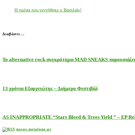
Η ημέρα που γεννήθηκε ο Βασιλιάς!
Διαβάστε…
Το alternative rock συγκρότημα MAD SNEAKS παρουσιάζει 
13 χρόνια Εξαρχειώτης – Διήμερο Φεστιβάλ
AS INAPPROPRIATE “Stars Bleed & Trees Yield ” – EP Releas
nosos-notalone.gr