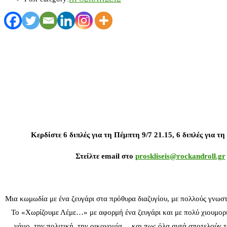
Κερδίστε 6 διπλές για τη Πέμπτη 9/7 21.15, 6 διπλές για τ
Στείλτε email στο
proskliseis@rockandroll.gr
Μια κωμωδία με ένα ζευγάρι στα πρόθυρα διαζυγίου, με πολλούς γνωστ
Το «Χωρίζουμε Λέμε…» με αφορμή ένα ζευγάρι και με πολύ χιουμοριστι
γάμο, την πολιτική, την οικονομία… και πως όλα αυτά αποτελούν το 