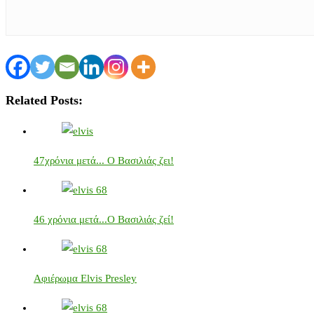
Related Posts:
47χρόνια μετά... Ο Βασιλιάς ζει!
46 χρόνια μετά...Ο Βασιλιάς ζεί!
Αφιέρωμα Elvis Presley