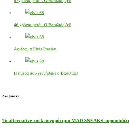
47χρόνια μετά... Ο Βασιλιάς ζει!
46 χρόνια μετά...Ο Βασιλιάς ζεί!
Αφιέρωμα Elvis Presley
Η ημέρα που γεννήθηκε ο Βασιλιάς!
Διαβάστε…
Το alternative rock συγκρότημα MAD SNEAKS παρουσιάζει 