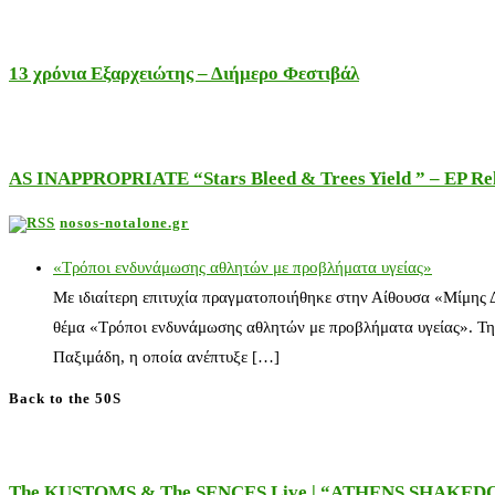
13 χρόνια Εξαρχειώτης – Διήμερο Φεστιβάλ
AS INAPPROPRIATE “Stars Bleed & Trees Yield ” – EP Releas
nosos-notalone.gr
«Τρόποι ενδυνάμωσης αθλητών με προβλήματα υγείας»
Με ιδιαίτερη επιτυχία πραγματοποιήθηκε στην Αίθουσα «Μίμης
θέμα «Τρόποι ενδυνάμωσης αθλητών με προβλήματα υγείας». Τη
Παξιμάδη, η οποία ανέπτυξε […]
Back to the 50S
The KUSTOMS & The SENCES Live | “ATHENS SHAKE