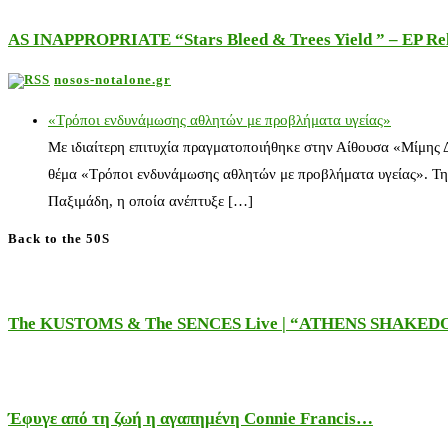
AS INAPPROPRIATE “Stars Bleed & Trees Yield ” – EP Releas
nosos-notalone.gr
«Τρόποι ενδυνάμωσης αθλητών με προβλήματα υγείας»
Με ιδιαίτερη επιτυχία πραγματοποιήθηκε στην Αίθουσα «Μίμης
θέμα «Τρόποι ενδυνάμωσης αθλητών με προβλήματα υγείας». Τη
Παξιμάδη, η οποία ανέπτυξε […]
Back to the 50S
The KUSTOMS & The SENCES Live | “ATHENS SHAKE
Έφυγε από τη ζωή η αγαπημένη Connie Francis…