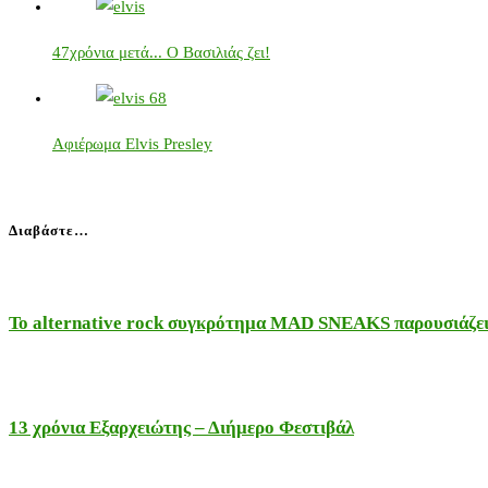
47χρόνια μετά... Ο Βασιλιάς ζει!
Αφιέρωμα Elvis Presley
Διαβάστε…
Το alternative rock συγκρότημα MAD SNEAKS παρουσιάζει 
13 χρόνια Εξαρχειώτης – Διήμερο Φεστιβάλ