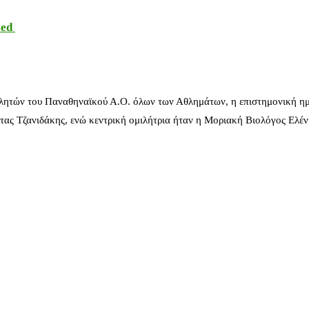
sed
λητών του Παναθηναϊκού Α.Ο. όλων των Αθλημάτων, η επιστημονική ημ
ας Τζανιδάκης, ενώ κεντρική ομιλήτρια ήταν η Μοριακή Βιολόγος Ελέ