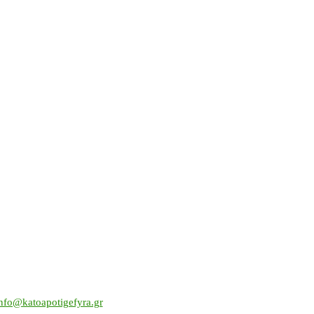
nfo@katoapotigefyra.gr