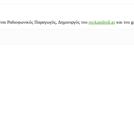
ίναι Ραδιοφωνικός Παραγωγός, Δημιουργός του
rockandroll.gr
και του g