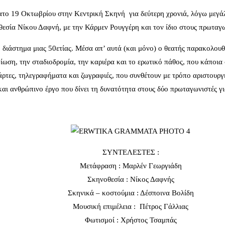
19 Οκτωβρίου στην Κεντρική Σκηνή για δεύτερη χρονιά, λόγω μεγά
εσία Νίκου Δαφνή, με την Κάρμεν Ρουγγέρη και τον ίδιο στους πρωταγω
διάστημα μιας 50ετίας. Μέσα απ’ αυτά (και μόνο) ο θεατής παρακολουθεί
κίωση, την σταδιοδρομία, την καριέρα και το ερωτικό πάθος, που κάποι
άρτες, τηλεγραφήματα και ζωγραφιές, που συνθέτουν με τρόπο αριστουργ
και ανθρώπινο έργο που δίνει τη δυνατότητα στους δύο πρωταγωνιστές γι
ΣΥΝΤΕΛΕΣΤΕΣ :
Μετάφραση : Μαρλέν Γεωργιάδη
Σκηνοθεσία : Νίκος Δαφνής
Σκηνικά – κοστούμια : Δέσποινα Βολίδη
Μουσική επιμέλεια : Πέτρος Γάλλιας
Φωτισμοί : Χρήστος Τσαμπάς