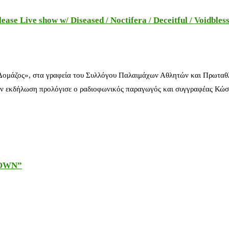
e Live show w/ Diseased / Noctifera / Deceitful / Voidbles
 Δομάζος», στα γραφεία του Συλλόγου Παλαιμάχων Αθλητών και Πρωταθ
ν εκδήλωση προλόγισε ο ραδιοφωνικός παραγωγός και συγγραφέας Κώστ
DOWN”