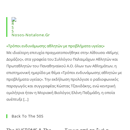
Nosos-Notalone.gr
«Τρόποι ενδυνάμωσης αθλητών με προβλήματα υγείας»
Με ιδιαίτερη επιτυχία πραγματοποιήθηκε στην Αίθουσα «Μίμης
Δομάζος», στα γραφεία του Συλλόγου Παλαιμάχων Αθλητών και
Πρωταθλητών του Παναθηναϊκού Α.Ο. όλων των Αθλημάτων, η
επιστημονική ημερίδα με θέμα «Τρόποι ενδυνάμωσης αθλητών με
προβλήματα υγείας». Την εκδήλωση προλόγισε ο ραδιοφωνικός
παραγωγός και συγγραφέας Κώστας Τζανιδάκης, ενώ κεντρική
ομιλήτρια ήταν η Μοριακή Βιολόγος Ελένη Παξιμάδη, η οποία
ανέπτυξε […]
Back To The 50S