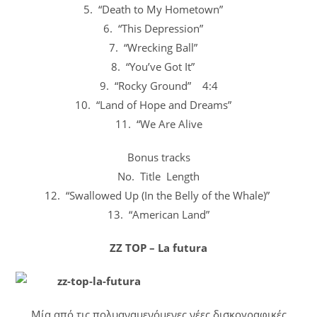
5. “Death to My Hometown”
6. “This Depression”
7. “Wrecking Ball”
8. “You’ve Got It”
9. “Rocky Ground” 4:4
10. “Land of Hope and Dreams”
11. “We Are Alive
Bonus tracks
No. Title Length
12. “Swallowed Up (In the Belly of the Whale)”
13. “American Land”
ZZ TOP – La futura
Μία από τις πολυαναμενόμενες νέες δισκογραφικές