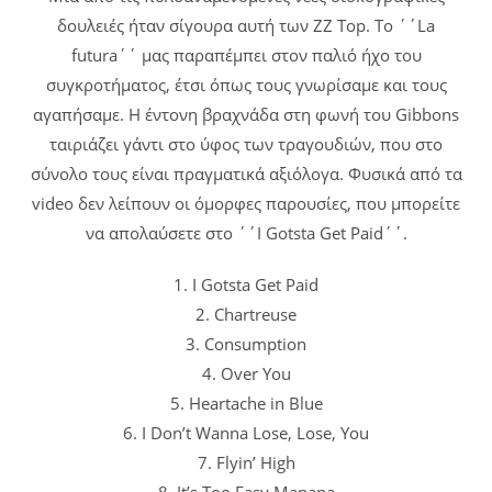
δουλειές ήταν σίγουρα αυτή των ZZ Top. Το ΄΄La
futura΄΄ μας παραπέμπει στον παλιό ήχο του
συγκροτήματος, έτσι όπως τους γνωρίσαμε και τους
αγαπήσαμε. Η έντονη βραχνάδα στη φωνή του Gibbons
ταιριάζει γάντι στο ύφος των τραγουδιών, που στο
σύνολο τους είναι πραγματικά αξιόλογα. Φυσικά από τα
video δεν λείπουν οι όμορφες παρουσίες, που μπορείτε
να απολαύσετε στο ΄΄I Gotsta Get Paid΄΄.
1. I Gotsta Get Paid
2. Chartreuse
3. Consumption
4. Over You
5. Heartache in Blue
6. I Don’t Wanna Lose, Lose, You
7. Flyin’ High
8. It’s Too Easy Manana