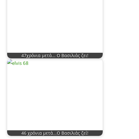
47χρόνια μετά... Ο Βασιλιάς ζει!
46 χρόνια μετά...Ο Βασιλιάς ζεί!