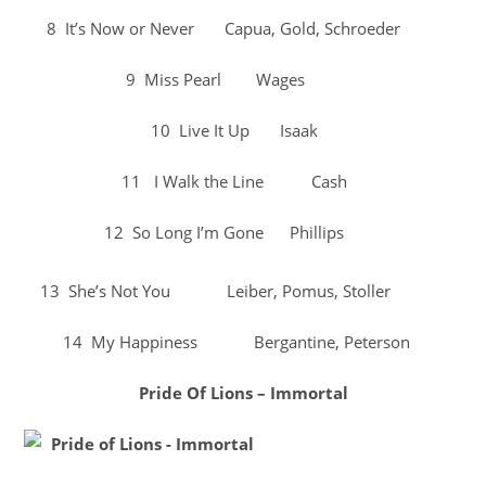
8 It’s Now or Never Capua, Gold, Schroeder
9 Miss Pearl Wages
10 Live It Up Isaak
11 I Walk the Line Cash
12 So Long I’m Gone Phillips
13 She’s Not You Leiber, Pomus, Stoller
14 My Happiness Bergantine, Peterson
Pride Of Lions – Immortal