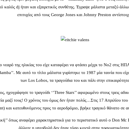
ό καλός dj ήταν και εξαιρετικός συνθέτης. Έγραψε μάλιστα μεταξύ άλλω
επιτυχίες από τους George Jones και Johnny Preston αντίστοιχ
 νεαρό της ηλικίας του είχε καταφέρει να φτάσει μέχρι το Νο2 στις ΗΠΑ 
amba’’. Με αυτό το τίτλο μάλιστα γυρίστηκε το 1987 μία ταινία που είχ
των Los Lobos, τα τραγούδια του και πάλι στην επικαιρότητ
, ηχογράφησε το τραγούδι ‘’Three Stars’’ αφιερωμένο στους τρεις αδικοχα
ία μαζί τους! Ο χρόνος του όμως δεν ήταν πολύς…Στις 17 Απριλίου του 
nt) και κατευθυνόμενος προς το αεροδρόμιο, βρήκε τραγικό θάνατο σε α
κή’’ όπως αναφέρει χαρακτηριστικά για το περιστατικό αυτό ο Don Mc Le
άλλοτε η υπερβολή δεν ήταν τόσο κοντά στην πραγματικότητ