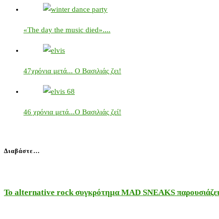
«The day the music died»....
47χρόνια μετά... Ο Βασιλιάς ζει!
46 χρόνια μετά...Ο Βασιλιάς ζεί!
Διαβάστε…
Το alternative rock συγκρότημα MAD SNEAKS παρουσιάζει 