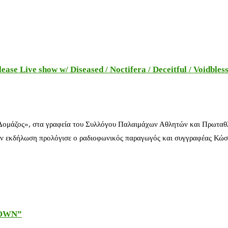
e Live show w/ Diseased / Noctifera / Deceitful / Voidbles
 Δομάζος», στα γραφεία του Συλλόγου Παλαιμάχων Αθλητών και Πρωταθ
ν εκδήλωση προλόγισε ο ραδιοφωνικός παραγωγός και συγγραφέας Κώστ
DOWN”