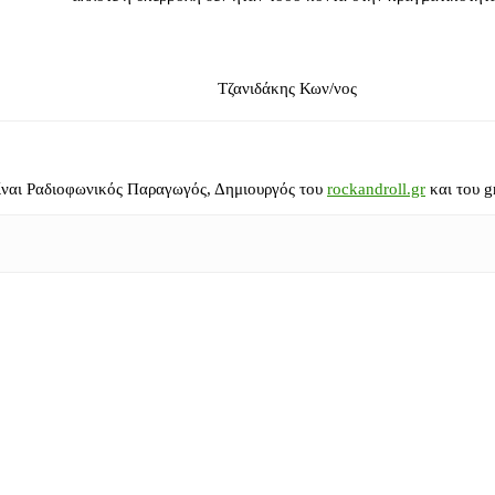
Τζανιδάκης Κων/νος
ίναι Ραδιοφωνικός Παραγωγός, Δημιουργός του
rockandroll.gr
και του g