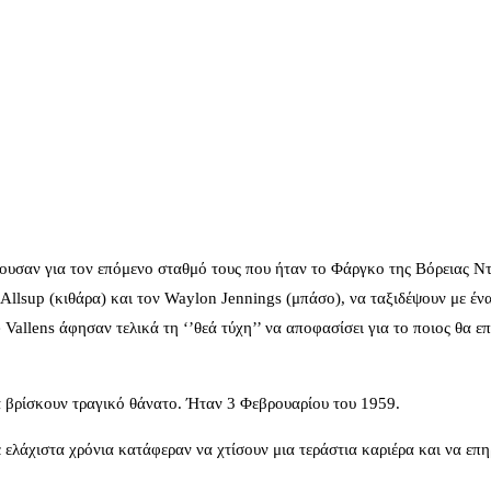
ντουσαν για τον επόμενο σταθμό τους που ήταν το Φάργκο της Βόρειας Ν
lsup (κιθάρα) και τον Waylon Jennings (μπάσο), να ταξιδέψουν με έν
lens άφησαν τελικά τη ‘’θεά τύχη’’ να αποφασίσει για το ποιος θα επ
να βρίσκουν τραγικό θάνατο. Ήταν 3 Φεβρουαρίου του 1959.
ε ελάχιστα χρόνια κατάφεραν να χτίσουν μια τεράστια καριέρα και να επ