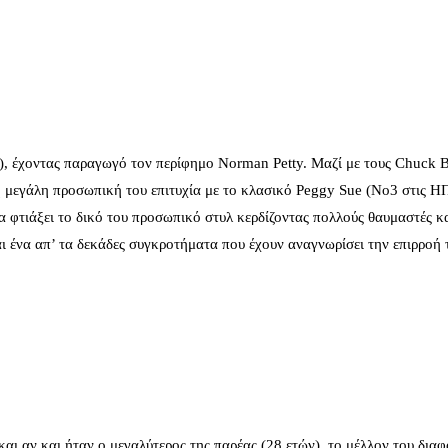
s), έχοντας παραγωγό τον περίφημο Norman Petty. Μαζί με τους Chuck B
ώτη μεγάλη προσωπική του επιτυχία με το κλασικό Peggy Sue (No3 στις Η
α φτιάξει το δικό του προσωπικό στυλ κερδίζοντας πολλούς θαυμαστές κα
αι ένα απ’ τα δεκάδες συγκροτήματα που έχουν αναγνωρίσει την επιρροή 
 και αν και ήταν ο μεγαλύτερος της παρέας (28 ετών), το μέλλον του δια