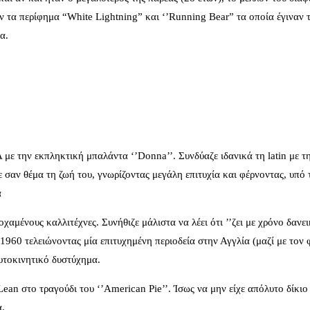
ν τα περίφημα “White Lightning” και ‘’Running Bear” τα οποία έγιναν τ
α.
με την εκπληκτική μπαλάντα ‘’Donna’’. Συνδύαζε ιδανικά τη latin με τη
ε σαν θέμα τη ζωή του, γνωρίζοντας μεγάλη επιτυχία και φέρνοντας, υπό 
α
μένους καλλιτέχνες. Συνήθιζε μάλιστα να λέει ότι ’’ζει με χρόνο δανεικ
1960 τελειώνοντας μία επιτυχημένη περιοδεία στην Αγγλία (μαζί με τον 
υτοκινητικό δυστύχημα.
an στο τραγούδι του ‘’American Pie’’. Ίσως να μην είχε απόλυτο δίκιο
α.