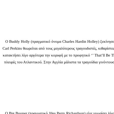
Ο Buddy Holly (πραγματικό όνομα Charles Hardin Holley) ξεκίνησε 
Carl Perkins θεωρείται από τους μεγαλύτερους τραγουδιστές, κιθαρίστ
κατακτήσει λίγο αργότερα την κορυφή με το προφητικό ‘’ That’ll Be T
πλευρές του Ατλαντικού. Στην Αγγλία μάλιστα τα τραγούδια γινόντουσ
Ο Big Booper (πραγματικό Jiles Perry Richardson) είχε γνωρίσει λίγ