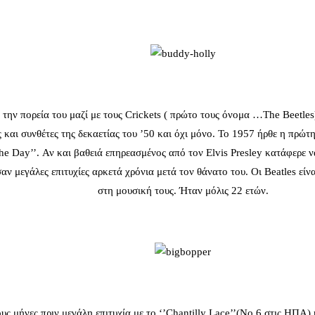
την πορεία του μαζί με τους Crickets ( πρώτο τους όνομα …The Beetle
ες και συνθέτες της δεκαετίας του ’50 και όχι μόνο. To 1957 ήρθε η πρ
he Day’’. Αν και βαθειά επηρεασμένος από τον Elvis Presley κατάφερε ν
αν μεγάλες επιτυχίες αρκετά χρόνια μετά τον θάνατο του. Οι Beatles είν
στη μουσική τους. Ήταν μόλις 22 ετών.
ους μήνες πριν μεγάλη επιτυχία με το ‘’Chantilly Lace’’(No 6 στις ΗΠΑ)