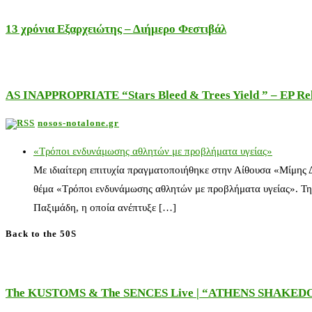
13 χρόνια Εξαρχειώτης – Διήμερο Φεστιβάλ
AS INAPPROPRIATE “Stars Bleed & Trees Yield ” – EP Releas
nosos-notalone.gr
«Τρόποι ενδυνάμωσης αθλητών με προβλήματα υγείας»
Με ιδιαίτερη επιτυχία πραγματοποιήθηκε στην Αίθουσα «Μίμης
θέμα «Τρόποι ενδυνάμωσης αθλητών με προβλήματα υγείας». Τη
Παξιμάδη, η οποία ανέπτυξε […]
Back to the 50S
The KUSTOMS & The SENCES Live | “ATHENS SHAKE