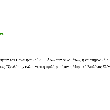
sed
λητών του Παναθηναϊκού Α.Ο. όλων των Αθλημάτων, η επιστημονική ημ
ας Τζανιδάκης, ενώ κεντρική ομιλήτρια ήταν η Μοριακή Βιολόγος Ελέ