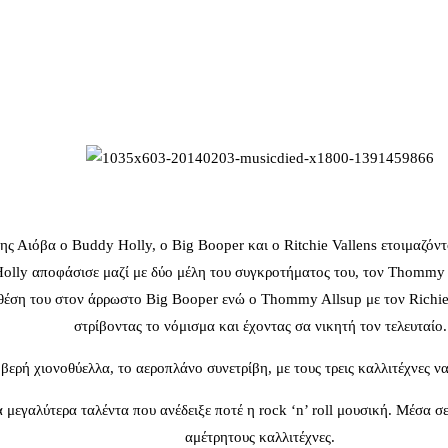
της Αιόβα ο Buddy Holly, o Big Booper και ο Ritchie Vallens ετοιμαζό
lly αποφάσισε μαζί με δύο μέλη του συγκροτήματος του, τον Thommy Al
ση του στον άρρωστο Big Booper ενώ ο Thommy Allsup με τον Richie Val
στρίβοντας το νόμισμα και έχοντας σα νικητή τον τελευταίο.
βερή χιονοθύελλα, το αεροπλάνο συνετρίβη, με τους τρεις καλλιτέχνες 
α μεγαλύτερα ταλέντα που ανέδειξε ποτέ η rock ‘n’ roll μουσική. Μέσα σ
αμέτρητους καλλιτέχνες.