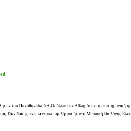
sed
λητών του Παναθηναϊκού Α.Ο. όλων των Αθλημάτων, η επιστημονική ημ
ας Τζανιδάκης, ενώ κεντρική ομιλήτρια ήταν η Μοριακή Βιολόγος Ελέ