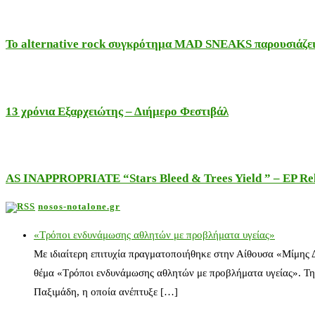
Το alternative rock συγκρότημα MAD SNEAKS παρουσιάζει 
13 χρόνια Εξαρχειώτης – Διήμερο Φεστιβάλ
AS INAPPROPRIATE “Stars Bleed & Trees Yield ” – EP Releas
nosos-notalone.gr
«Τρόποι ενδυνάμωσης αθλητών με προβλήματα υγείας»
Με ιδιαίτερη επιτυχία πραγματοποιήθηκε στην Αίθουσα «Μίμης
θέμα «Τρόποι ενδυνάμωσης αθλητών με προβλήματα υγείας». Τη
Παξιμάδη, η οποία ανέπτυξε […]