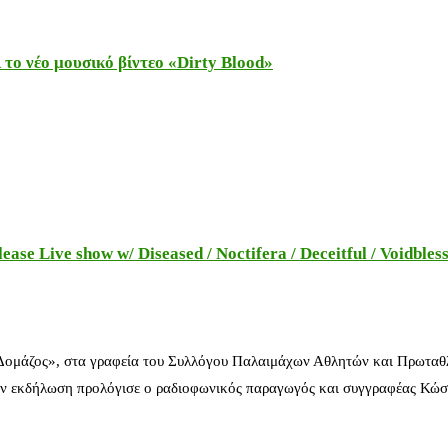
το νέο μουσικό βίντεο «Dirty Blood»
e Live show w/ Diseased / Noctifera / Deceitful / Voidbles
 Δομάζος», στα γραφεία του Συλλόγου Παλαιμάχων Αθλητών και Πρωταθ
ν εκδήλωση προλόγισε ο ραδιοφωνικός παραγωγός και συγγραφέας Κώστ