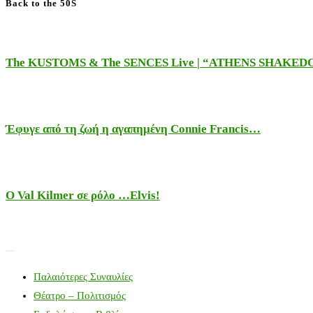
Back to the 50S
The KUSTOMS & The SENCES Live | “ATHENS SHAKE
Έφυγε από τη ζωή η αγαπημένη Connie Francis…
Ο Val Kilmer σε ρόλο …Elvis!
Παλαιότερες Συναυλίες
Θέατρο – Πολιτισμός