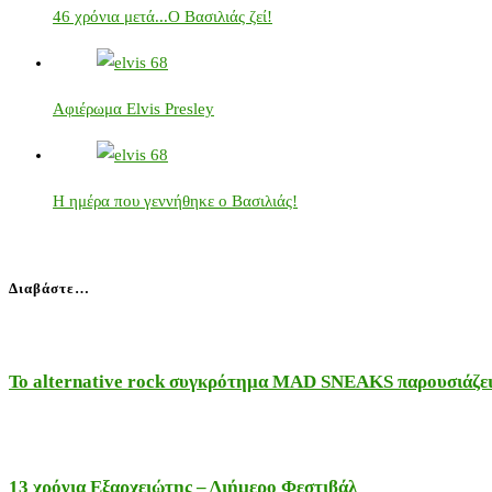
46 χρόνια μετά...Ο Βασιλιάς ζεί!
Αφιέρωμα Elvis Presley
Η ημέρα που γεννήθηκε ο Βασιλιάς!
Διαβάστε…
Το alternative rock συγκρότημα MAD SNEAKS παρουσιάζει 
13 χρόνια Εξαρχειώτης – Διήμερο Φεστιβάλ