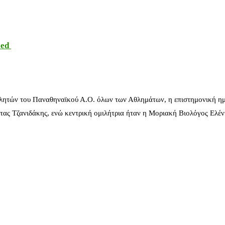
sed
λητών του Παναθηναϊκού Α.Ο. όλων των Αθλημάτων, η επιστημονική ημ
ας Τζανιδάκης, ενώ κεντρική ομιλήτρια ήταν η Μοριακή Βιολόγος Ελέ