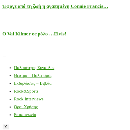
Έφυγε από τη ζωή η αγαπημένη Connie Francis…
Ο Val Kilmer σε ρόλο …Elvis!
Παλαιότερες Συναυλίες
Θέατρο – Πολιτισμός
Εκδηλώσεις – Βιβλία
Rock&Sports
Rock Interviews
Όροι Χρήσης
Επικοινωνία
X