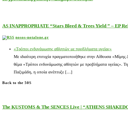
AS INAPPROPRIATE “Stars Bleed & Trees Yield ” – EP Releas
nosos-notalone.gr
«Τρόποι ενδυνάμωσης αθλητών με προβλήματα υγείας»
Με ιδιαίτερη επιτυχία πραγματοποιήθηκε στην Αίθουσα «Μίμης
θέμα «Τρόποι ενδυνάμωσης αθλητών με προβλήματα υγείας». Τη
Παξιμάδη, η οποία ανέπτυξε […]
Back to the 50S
The KUSTOMS & The SENCES Live | “ATHENS SHAKE