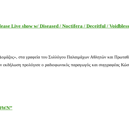
e Live show w/ Diseased / Noctifera / Deceitful / Voidbles
 Δομάζος», στα γραφεία του Συλλόγου Παλαιμάχων Αθλητών και Πρωταθ
ν εκδήλωση προλόγισε ο ραδιοφωνικός παραγωγός και συγγραφέας Κώστ
DOWN”