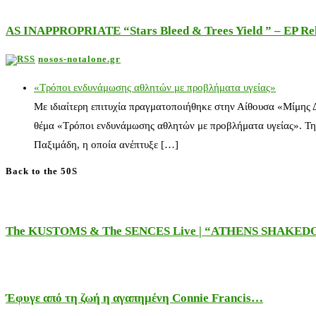
AS INAPPROPRIATE “Stars Bleed & Trees Yield ” – EP Releas
nosos-notalone.gr
«Τρόποι ενδυνάμωσης αθλητών με προβλήματα υγείας»
Με ιδιαίτερη επιτυχία πραγματοποιήθηκε στην Αίθουσα «Μίμης
θέμα «Τρόποι ενδυνάμωσης αθλητών με προβλήματα υγείας». Τη
Παξιμάδη, η οποία ανέπτυξε […]
Back to the 50S
The KUSTOMS & The SENCES Live | “ATHENS SHAKE
Έφυγε από τη ζωή η αγαπημένη Connie Francis…