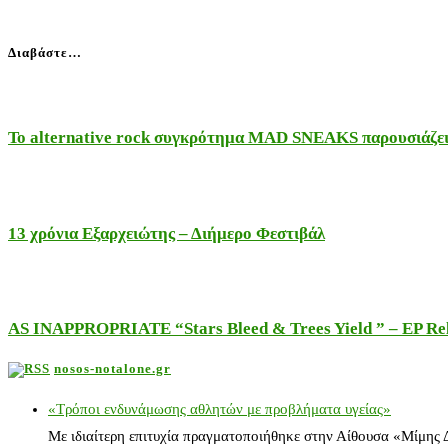
Διαβάστε…
Το alternative rock συγκρότημα MAD SNEAKS παρουσιάζει 
13 χρόνια Εξαρχειώτης – Διήμερο Φεστιβάλ
AS INAPPROPRIATE “Stars Bleed & Trees Yield ” – EP Releas
nosos-notalone.gr
«Τρόποι ενδυνάμωσης αθλητών με προβλήματα υγείας»
Με ιδιαίτερη επιτυχία πραγματοποιήθηκε στην Αίθουσα «Μίμης