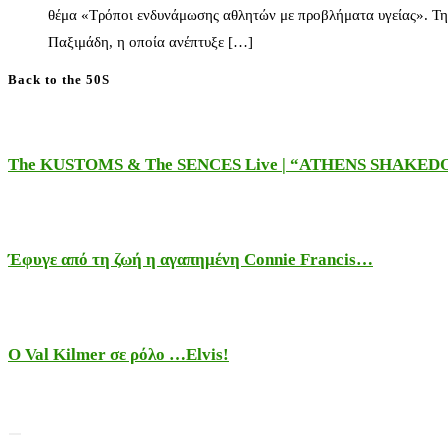
θέμα «Τρόποι ενδυνάμωσης αθλητών με προβλήματα υγείας». Τη
Παξιμάδη, η οποία ανέπτυξε […]
Back to the 50S
The KUSTOMS & The SENCES Live | “ATHENS SHAKE
Έφυγε από τη ζωή η αγαπημένη Connie Francis…
Ο Val Kilmer σε ρόλο …Elvis!