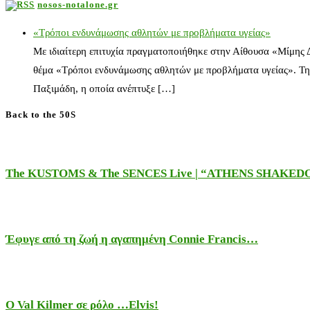
nosos-notalone.gr
«Τρόποι ενδυνάμωσης αθλητών με προβλήματα υγείας»
Με ιδιαίτερη επιτυχία πραγματοποιήθηκε στην Αίθουσα «Μίμης
θέμα «Τρόποι ενδυνάμωσης αθλητών με προβλήματα υγείας». Τη
Παξιμάδη, η οποία ανέπτυξε […]
Back to the 50S
The KUSTOMS & The SENCES Live | “ATHENS SHAKE
Έφυγε από τη ζωή η αγαπημένη Connie Francis…
Ο Val Kilmer σε ρόλο …Elvis!