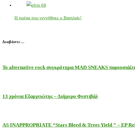
Η ημέρα που γεννήθηκε ο Βασιλιάς!
Διαβάστε…
Το alternative rock συγκρότημα MAD SNEAKS παρουσιάζει 
13 χρόνια Εξαρχειώτης – Διήμερο Φεστιβάλ
AS INAPPROPRIATE “Stars Bleed & Trees Yield ” – EP Releas