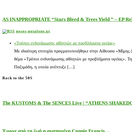
AS INAPPROPRIATE “Stars Bleed & Trees Yield ” – EP Releas
nosos-notalone.gr
«Τρόποι ενδυνάμωσης αθλητών με προβλήματα υγείας»
Με ιδιαίτερη επιτυχία πραγματοποιήθηκε στην Αίθουσα «Μίμης
θέμα «Τρόποι ενδυνάμωσης αθλητών με προβλήματα υγείας». Τη
Παξιμάδη, η οποία ανέπτυξε […]
Back to the 50S
The KUSTOMS & The SENCES Live | “ATHENS SHAKE
Έφυγε από τη ζωή η αγαπημένη Connie Francis…