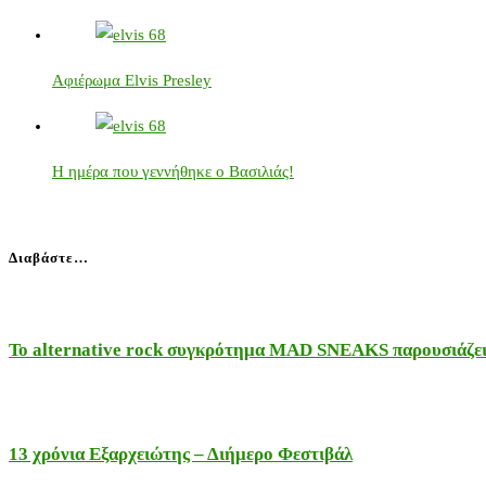
Αφιέρωμα Elvis Presley
Η ημέρα που γεννήθηκε ο Βασιλιάς!
Διαβάστε…
Το alternative rock συγκρότημα MAD SNEAKS παρουσιάζει 
13 χρόνια Εξαρχειώτης – Διήμερο Φεστιβάλ