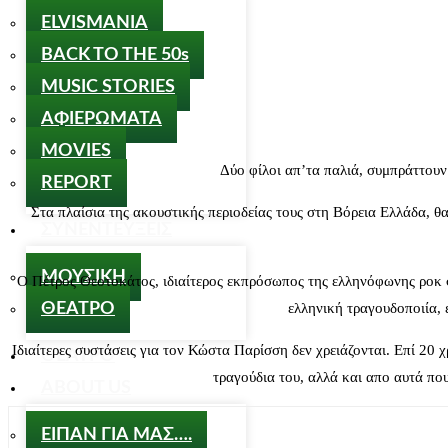
ELVISMANIA
BACK TO THE 50s
MUSIC STORIES
ΑΦΙΕΡΩΜΑΤΑ
MOVIES
Δύο φίλοι απ’τα παλιά, συμπράττουν
REPORT
Στα πλαίσια της ακουστικής περιοδείας τους στη Βόρεια Ελλάδα, 
ΣΥΝΕΝΤΕΥΞΕΙΣ
ΜΟΥΣΙΚΗ
Ο Πέτρος Θεοτοκάτος, ιδιαίτερος εκπρόσωπος της ελληνόφωνης ροκ σ
ΘΕΑΤΡΟ
ελληνική τραγουδοποιία, 
Ιδιαίτερες συστάσεις για τον Κώστα Παρίσση δεν χρειάζονται. Επί 20 
ΘΕΑΤΡΟ
τραγούδια του, αλλά και απο αυτά πο
ABOUT US
ΕΙΠΑΝ ΓΙΑ ΜΑΣ….