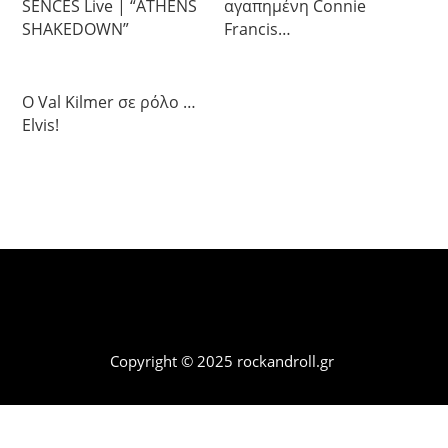
SENCES Live | “ATHENS
αγαπημένη Connie
SHAKEDOWN”
Francis…
Ο Val Kilmer σε ρόλο …
Elvis!
Copyright © 2025 rockandroll.gr