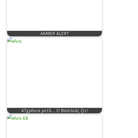
AMBER ALERT
47χρόνια μετά... Ο Βασιλιάς ζει!