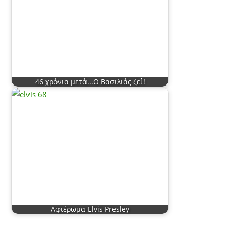
46 χρόνια μετά...Ο Βασιλιάς ζεί!
Αφιέρωμα Elvis Presley