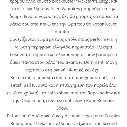
τρόμου,αλλά και στο blockbuster “Kickstart”), μέχρι και
στο εξώφυλλο των Alien Vampires μπορούμε να την
δούμε! Είναι σίγουρο πως δεν θα μπορείς να πάρεις τα
μάτια σου απο πάνω της την ώρα που θα καταπίνει τα
σπαθιά…
Συνεχίζοντας τώρα με τους υπόλοιπους performers, η
γνωστή περήφανη ελληνίδα πορνοστάρ Ηλέκτρα
Γαλανού, ετοίμασε ένα ολοκαίνουριο show βασισμένο
όμως πάντα στον ρόλο που αγαπάει: Dominant. Μόνη
της πανω στη σκηνή ; Φυσικά και όχι…
Και επειδή η ποικιλία είναι αυτό που χαρακτηρίζει το
Fetish Ball (γι’αυτό και η επιτυχημένη του πορεία όλα
αυτά τα χρόνια) , το τρίτο show από τον Ropeshadow και
την Desdemona, είναι ένα αυθεντικό Rope Bondage
Show…
Επίσης μετά από αρκετό καιρό επαναφέρουμε το Couples
Room, που έλειψε σε πολλούς. Ο εξώστης του Second