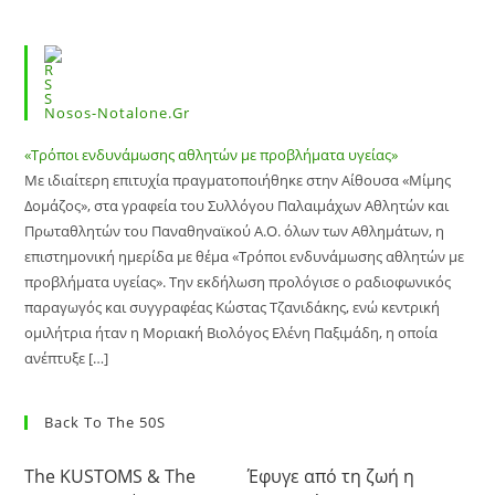
Nosos-Notalone.gr
«Τρόποι ενδυνάμωσης αθλητών με προβλήματα υγείας»
Με ιδιαίτερη επιτυχία πραγματοποιήθηκε στην Αίθουσα «Μίμης
Δομάζος», στα γραφεία του Συλλόγου Παλαιμάχων Αθλητών και
Πρωταθλητών του Παναθηναϊκού Α.Ο. όλων των Αθλημάτων, η
επιστημονική ημερίδα με θέμα «Τρόποι ενδυνάμωσης αθλητών με
προβλήματα υγείας». Την εκδήλωση προλόγισε ο ραδιοφωνικός
παραγωγός και συγγραφέας Κώστας Τζανιδάκης, ενώ κεντρική
ομιλήτρια ήταν η Μοριακή Βιολόγος Ελένη Παξιμάδη, η οποία
ανέπτυξε […]
Back To The 50S
The KUSTOMS & The
Έφυγε από τη ζωή η