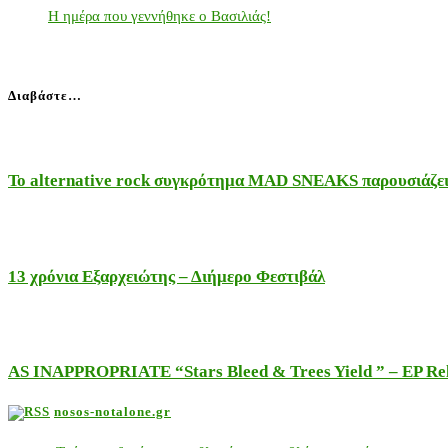
Η ημέρα που γεννήθηκε ο Βασιλιάς!
Διαβάστε…
Το alternative rock συγκρότημα MAD SNEAKS παρουσιάζει 
13 χρόνια Εξαρχειώτης – Διήμερο Φεστιβάλ
AS INAPPROPRIATE “Stars Bleed & Trees Yield ” – EP Releas
nosos-notalone.gr