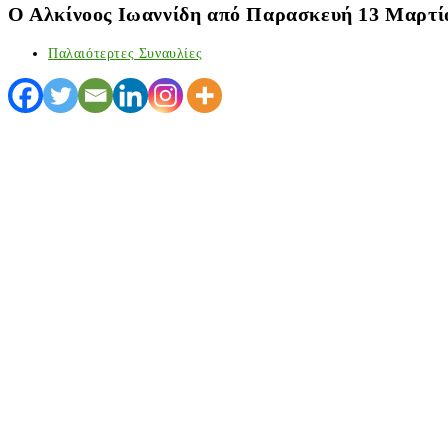
Ο Αλκίνοος Ιωαννίδη από Παρασκευή 13 Μαρτίο
Παλαιότερτες Συναυλίες