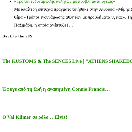
«Τρόποι ενδυνάμωσης αθλητών με προβλήματα υγείας»
Με ιδιαίτερη επιτυχία πραγματοποιήθηκε στην Αίθουσα «Μίμης
θέμα «Τρόποι ενδυνάμωσης αθλητών με προβλήματα υγείας». Τη
Παξιμάδη, η οποία ανέπτυξε […]
Back to the 50S
The KUSTOMS & The SENCES Live | “ATHENS SHAKE
Έφυγε από τη ζωή η αγαπημένη Connie Francis…
Ο Val Kilmer σε ρόλο …Elvis!