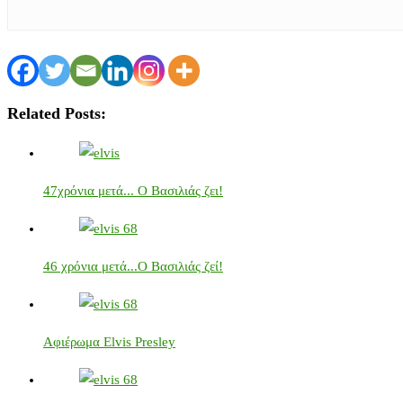
Related Posts:
47χρόνια μετά... Ο Βασιλιάς ζει!
46 χρόνια μετά...Ο Βασιλιάς ζεί!
Αφιέρωμα Elvis Presley