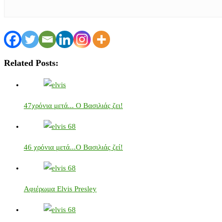
Related Posts:
47χρόνια μετά... Ο Βασιλιάς ζει!
46 χρόνια μετά...Ο Βασιλιάς ζεί!
Αφιέρωμα Elvis Presley