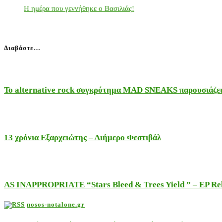
Η ημέρα που γεννήθηκε ο Βασιλιάς!
Διαβάστε…
Το alternative rock συγκρότημα MAD SNEAKS παρουσιάζει 
13 χρόνια Εξαρχειώτης – Διήμερο Φεστιβάλ
AS INAPPROPRIATE “Stars Bleed & Trees Yield ” – EP Releas
nosos-notalone.gr