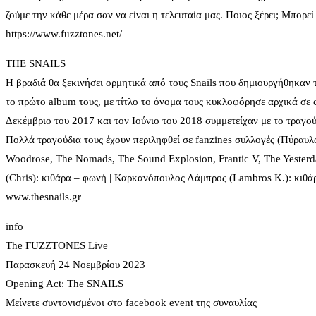
ζούμε την κάθε μέρα σαν να είναι η τελευταία μας. Ποιος ξέρει; Μπορεί 
https://www.fuzztones.net/
THE SNAILS
Η βραδιά θα ξεκινήσει ορμητικά από τους Snails που δημιουργήθηκαν τ
το πρώτο album τους, με τίτλο το όνομα τους κυκλοφόρησε αρχικά σε c
Δεκέμβριο του 2017 και τον Ιούνιο του 2018 συμμετείχαν με το τραγο
Πολλά τραγούδια τους έχουν περιληφθεί σε fanzines συλλογές (Πύραυλ
Woodrose, The Nomads, The Sound Explosion, Frantic V, The Yesterday
(Chris): κιθάρα – φωνή | Καρκανόπουλος Λάμπρος (Lambros K.): κιθάρ
www.thesnails.gr
info
The FUZZTONES Live
Παρασκευή 24 Νοεμβρίου 2023
Opening Act: The SNAILS
Μείνετε συντονισμένοι στο facebook event της συναυλίας