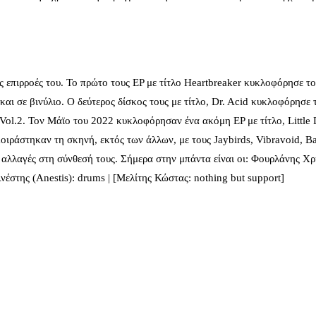
ες επιρροές του. Το πρώτο τους EP με τίτλο Heartbreaker κυκλοφόρησε τ
αι σε βινύλιο. Ο δεύτερος δίσκος τους με τίτλο, Dr. Acid κυκλοφόρησε 
 Vol.2. Τον Μάϊο του 2022 κυκλοφόρησαν ένα ακόμη EP με τίτλο, Little
οιράστηκαν τη σκηνή, εκτός των άλλων, με τους Jaybirds, Vibravoid, B
ς αλλαγές στη σύνθεσή τους. Σήμερα στην μπάντα είναι οι: Φουρλάνης Χ
έστης (Anestis): drums | [Μελίτης Κώστας: nothing but support]