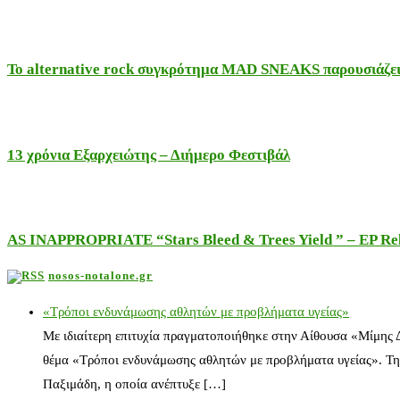
Το alternative rock συγκρότημα MAD SNEAKS παρουσιάζει 
13 χρόνια Εξαρχειώτης – Διήμερο Φεστιβάλ
AS INAPPROPRIATE “Stars Bleed & Trees Yield ” – EP Releas
nosos-notalone.gr
«Τρόποι ενδυνάμωσης αθλητών με προβλήματα υγείας»
Με ιδιαίτερη επιτυχία πραγματοποιήθηκε στην Αίθουσα «Μίμης
θέμα «Τρόποι ενδυνάμωσης αθλητών με προβλήματα υγείας». Τη
Παξιμάδη, η οποία ανέπτυξε […]