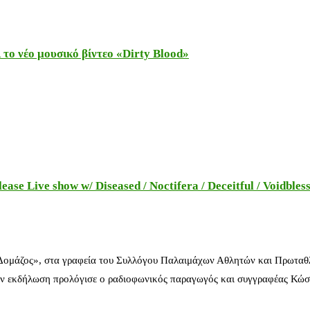
το νέο μουσικό βίντεο «Dirty Blood»
e Live show w/ Diseased / Noctifera / Deceitful / Voidbles
 Δομάζος», στα γραφεία του Συλλόγου Παλαιμάχων Αθλητών και Πρωταθ
ν εκδήλωση προλόγισε ο ραδιοφωνικός παραγωγός και συγγραφέας Κώστ