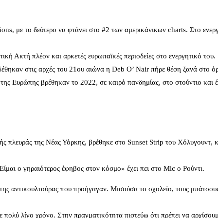
ons, με το δεύτερο να φτάνει στο #2 των αμερικάνικων charts. Στο ενερ
ική Ακτή πλέον και αρκετές ευρωπαϊκές περιοδείες στο ενεργητικό του.
δέθηκαν στις αρχές του 21ου αιώνα η Deb O’ Nair πήρε θέση ξανά στο ό
ς της Ευρώπης βρέθηκαν το 2022, σε καιρό πανδημίας, στο στούντιο και 
 πλευράς της Νέας Υόρκης, βρέθηκε στο Sunset Strip του Χόλυγουντ, κ
ίμαι ο γηραιότερος έφηβος στον κόσμο» έχει πει στο Mic ο Ρούντι.
 της αντικουλτούρας που προήγαγαν. Μισούσα το σχολείο, τους μπάτσους
με πολύ λίγο χρόνο. Στην πραγματικότητα πιστεύω ότι πρέπει να αρχίσου