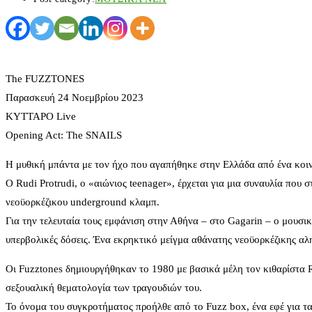
The FUZZTONES
Παρασκευή 24 Νοεμβρίου 2023
ΚΥΤΤΑΡΟ Live
Opening Act: The SNAILS
Η μυθική μπάντα με τον ήχο που αγαπήθηκε στην Ελλάδα από ένα κοιν
Ο Rudi Protrudi, ο «αιώνιος teenager», έρχεται για μια συναυλία που 
νεοϋορκέζικου underground κλαμπ.
Για την τελευταία τους εμφάνιση στην Αθήνα – στο Gagarin – o μουσικός
υπερβολικές δόσεις. Ένα εκρηκτικό μείγμα αθάνατης νεοϋορκέζικης αλη
Οι Fuzztones δημιουργήθηκαν το 1980 με βασικά μέλη τον κιθαρίστα R
σεξουαλική θεματολογία των τραγουδιών του.
Το όνομα του συγκροτήματος προήλθε από το Fuzz box, ένα εφέ για τα