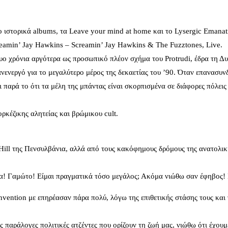
υο ιστορικά albums, τα Leave your mind at home και το Lysergic Emanati
creamin’ Jay Hawkins – Screamin’ Jay Hawkins & The Fuzztones, Live.
ο χρόνια αργότερα ως προσωπικό πλέον σχήμα του Protrudi, έδρα τη Δυτ
ενεργό για το μεγαλύτερο μέρος της δεκαετίας του ’90. Όταν επανασυν
ι παρά το ότι τα μέλη της μπάντας είναι σκορπισμένα σε διάφορες πόλει
ρκέζικης αλητείας και βρώμικου cult.
ll της Πενσυλβάνια, αλλά από τους κακόφημους δρόμους της ανατολικής
α! Γαμώτο! Είμαι πραγματικά τόσο μεγάλος; Ακόμα νιώθω σαν έφηβος! Ε
vention με επηρέασαν πάρα πολύ, λόγω της επιθετικής στάσης τους και
ις παράλογες πολιτικές ατζέντες που ορίζουν τη ζωή μας, νιώθω ότι έχου