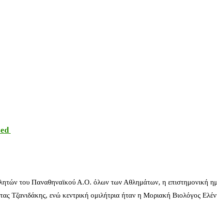
sed
λητών του Παναθηναϊκού Α.Ο. όλων των Αθλημάτων, η επιστημονική ημ
ας Τζανιδάκης, ενώ κεντρική ομιλήτρια ήταν η Μοριακή Βιολόγος Ελέ