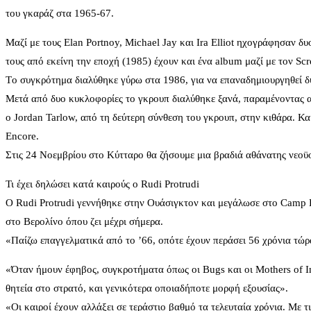
του γκαράζ στα 1965-67.
Μαζί με τους Elan Portnoy, Michael Jay και Ira Elliot ηχογράφησαν δ
τους από εκείνη την εποχή (1985) έχουν και ένα album μαζί με τον S
Tο συγκρότημα διαλύθηκε γύρω στα 1986, για να επαναδημιουργηθεί δυ
Μετά από δυο κυκλοφορίες το γκρουπ διαλύθηκε ξανά, παραμένοντας αν
ο Jordan Tarlow, από τη δεύτερη σύνθεση του γκρουπ, στην κιθάρα. Κα
Encore.
Στις 24 Νοεμβρίου στο Κύτταρο θα ζήσουμε μια βραδιά αθάνατης νεοϋο
Τι έχει δηλώσει κατά καιρούς ο Rudi Protrudi
Ο Rudi Protrudi γεννήθηκε στην Ουάσιγκτον και μεγάλωσε στο Camp Hi
στο Βερολίνο όπου ζει μέχρι σήμερα.
«Παίζω επαγγελματικά από το ’66, οπότε έχουν περάσει 56 χρόνια τώρ
«Όταν ήμουν έφηβος, συγκροτήματα όπως οι Bugs και οι Mothers of In
θητεία στο στρατό, και γενικότερα οποιαδήποτε μορφή εξουσίας».
«Οι καιροί έχουν αλλάξει σε τεράστιο βαθμό τα τελευταία χρόνια. Με τ