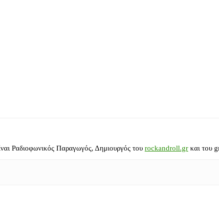
ίναι Ραδιοφωνικός Παραγωγός, Δημιουργός του
rockandroll.gr
και του g