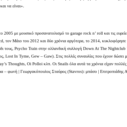
και να είναι».
ο 2005 με μουσικό προσανατολισμό το garage rock n’ roll και τις ευρεί
d, τον Μάιο του 2012 και δύο χρόνια αργότερα, το 2014, κυκλοφόρησε κ
ύδι τους, Psycho Train στην ολλανδική συλλογή Down At The Nightclub
ος, Lost In Tyme, Gew – Gaw). Στις πολλές συναυλίες που έχουν δώσει μ
’s Thoughts, Oi Polloi κλπ. Οι Snails όλα αυτά τα χρόνια είχαν πολλέ
α – φωνή | Γεωργακόπουλος Σταύρος (Stavros): μπάσο | Επιτροπιάδης Αν