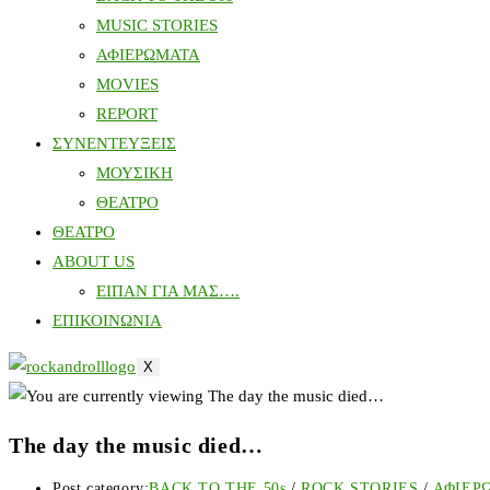
MUSIC STORIES
ΑΦΙΕΡΩΜΑΤΑ
MOVIES
REPORT
ΣΥΝΕΝΤΕΥΞΕΙΣ
ΜΟΥΣΙΚΗ
ΘΕΑΤΡΟ
ΘΕΑΤΡΟ
ABOUT US
ΕΙΠΑΝ ΓΙΑ ΜΑΣ….
ΕΠΙΚΟΙΝΩΝΙΑ
X
The day the music died…
Post category:
BACK TO THE 50s
/
ROCK STORIES
/
ΑΦΙΕΡ