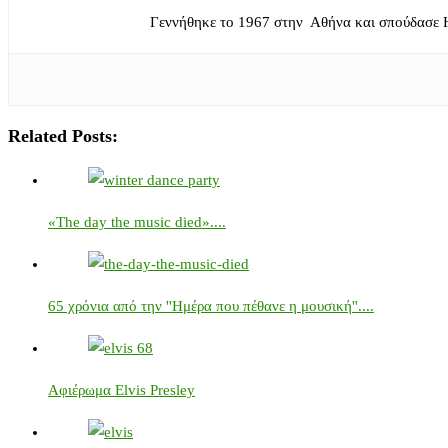
Γεννήθηκε το 1967 στην Αθήνα και σπούδασε 
Related Posts:
«The day the music died»....
65 χρόνια από την ''Ημέρα που πέθανε η μουσική''....
Αφιέρωμα Elvis Presley