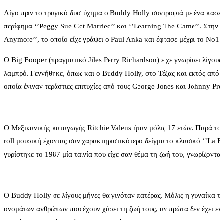
Λίγο πριν το τραγικό δυστύχημα ο Buddy Holly συντροφιά με ένα κα
περίφημα ‘’Peggy Sue Got Married’’ και ‘’Learning The Game’’. Στην Α
Anymore’’, το οποίο είχε γράψει ο Paul Anka και έφτασε μέχρι το Νο1
Ο Big Booper (πραγματικό Jiles Perry Richardson) είχε γνωρίσει λίγου
λαμπρό. Γεννήθηκε, όπως και ο Buddy Holly, στο Τέξας και εκτός από
οποία έγιναν τεράστιες επιτυχίες από τους George Jones και Johnny Pr
Ο Μεξικανικής καταγωγής Ritchie Valens ήταν μόλις 17 ετών. Παρά το 
roll μουσική έχοντας σαν χαρακτηριστικότερο δείγμα το κλασικό ‘’La 
γυρίστηκε το 1987 μία ταινία που είχε σαν θέμα τη ζωή του, γνωρίζοντ
Ο Buddy Holly σε λίγους μήνες θα γινόταν πατέρας. Μόλις η γυναίκα 
ονομάτων ανθρώπων που έχουν χάσει τη ζωή τους, αν πρώτα δεν έχει ε