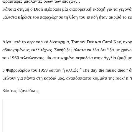
ωραιότερες μπαλάντες όλων των εποχών…
Κάποια στιγμή ο Dion εξέφρασε μία διαφορετική εκδοχή για τα γεγονότ
μάλιστα κέρδισε του παραχώρησε τη θέση του επειδή ήταν ακριβό το ει
Λίγο μετά το αεροπορικό δυστύχημα, Tommy Dee και Carol Kay, ηχογρ
αδικοχαμένους καλλιτέχνες. Συνήθιζε μάλιστα να λέει ότι ’’ζει με χρό
του 1960 τελειώνοντας μία επιτυχημένη περιοδεία στην Αγγλία (μαζί μ
3 Φεβρουαρίου του 1959 λοιπόν ή αλλιώς ΄΄The day the music died’’ 
μείνουν για πάντα στη καρδιά μας, αναπόσπαστο κομμάτι της rock’ n 
Κώστας Τζανιδάκης