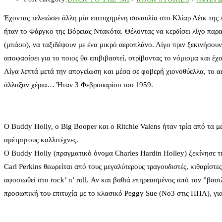
Έχοντας τελειώσει άλλη μία επιτυχημένη συναυλία στο Κλίαρ Λέικ της 
ήταν το Φάργκο της Βόρειας Ντακότα. Θέλοντας να κερδίσει λίγο παρ
(μπάσο), να ταξιδέψουν με ένα μικρό αεροπλάνο. Λίγο πριν ξεκινήσου
αποφασίσει για το ποιος θα επιβιβαστεί, στρίβοντας το νόμισμα και έχο
Λίγα λεπτά μετά την απογείωση και μέσα σε φοβερή χιονοθύελλα, το αε
άλλαξαν χέρια… Ήταν 3 Φεβρουαρίου του 1959.
Ο Buddy Holly, ο Big Booper και ο Ritchie Valens ήταν τρία από τα μ
αμέτρητους καλλιτέχνες.
Ο Buddy Holly (πραγματικό όνομα Charles Hardin Holley) ξεκίνησε τη
Carl Perkins θεωρείται από τους μεγαλύτερους τραγουδιστές, κιθαρίστες
αφοσιωθεί στο rock’ n’ roll. Αν και βαθιά επηρεασμένος από τον ”βασ
προσωπική του επιτυχία με το κλασικό Peggy Sue (No3 στις ΗΠΑ), για 