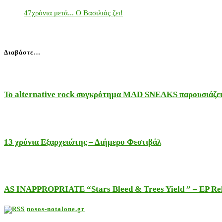
47χρόνια μετά... Ο Βασιλιάς ζει!
Διαβάστε…
Το alternative rock συγκρότημα MAD SNEAKS παρουσιάζει 
13 χρόνια Εξαρχειώτης – Διήμερο Φεστιβάλ
AS INAPPROPRIATE “Stars Bleed & Trees Yield ” – EP Releas
nosos-notalone.gr