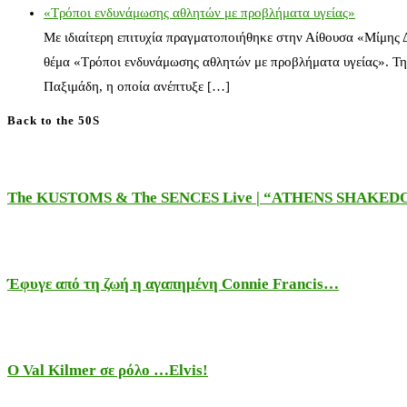
«Τρόποι ενδυνάμωσης αθλητών με προβλήματα υγείας»
Με ιδιαίτερη επιτυχία πραγματοποιήθηκε στην Αίθουσα «Μίμης
θέμα «Τρόποι ενδυνάμωσης αθλητών με προβλήματα υγείας». Τη
Παξιμάδη, η οποία ανέπτυξε […]
Back to the 50S
The KUSTOMS & The SENCES Live | “ATHENS SHAKE
Έφυγε από τη ζωή η αγαπημένη Connie Francis…
Ο Val Kilmer σε ρόλο …Elvis!