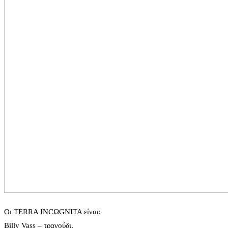
Οι TERRA INCΩGNITA είναι:
Billy Vass – τραγούδι,