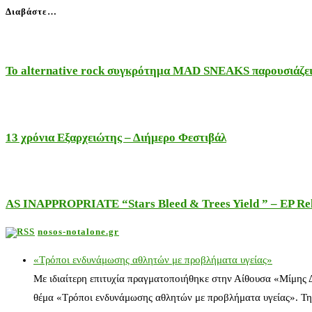
Διαβάστε…
Το alternative rock συγκρότημα MAD SNEAKS παρουσιάζει 
13 χρόνια Εξαρχειώτης – Διήμερο Φεστιβάλ
AS INAPPROPRIATE “Stars Bleed & Trees Yield ” – EP Releas
nosos-notalone.gr
«Τρόποι ενδυνάμωσης αθλητών με προβλήματα υγείας»
Με ιδιαίτερη επιτυχία πραγματοποιήθηκε στην Αίθουσα «Μίμης
θέμα «Τρόποι ενδυνάμωσης αθλητών με προβλήματα υγείας». Τη