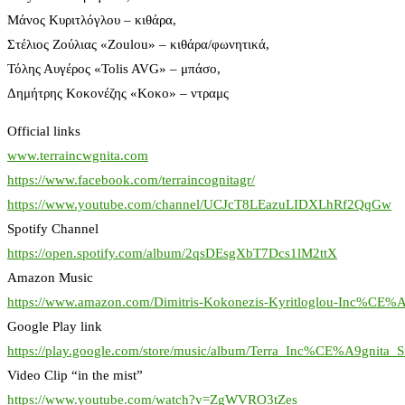
Μάνος Κυριτλόγλου – κιθάρα,
Στέλιος Ζούλιας «Zoulou» – κιθάρα/φωνητικά,
Τόλης Αυγέρος «Tolis AVG» – μπάσο,
Δημήτρης Κοκονέζης «Κοκο» – ντραμς
Official links
www.terraincwgnita.com
https://www.facebook.com/terraincognitagr/
https://www.youtube.com/channel/UCJcT8LEazuLIDXLhRf2QqGw
Spotify Channel
https://open.spotify.com/album/2qsDEsgXbT7Dcs1lM2ttX
Amazon Music
https://www.amazon.com/Dimitris-Kokonezis-Kyritloglou-Inc%CE
Google Play link
https://play.google.com/store/music/album/Terra_Inc%CE%A9gnita
Video Clip “in the mist”
https://www.youtube.com/watch?v=ZgWVRO3tZes