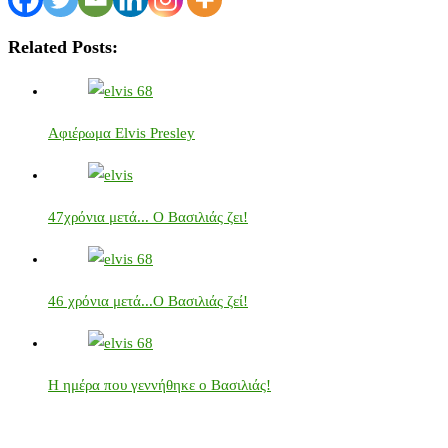
Related Posts:
Αφιέρωμα Elvis Presley
47χρόνια μετά... Ο Βασιλιάς ζει!
46 χρόνια μετά...Ο Βασιλιάς ζεί!
Η ημέρα που γεννήθηκε ο Βασιλιάς!