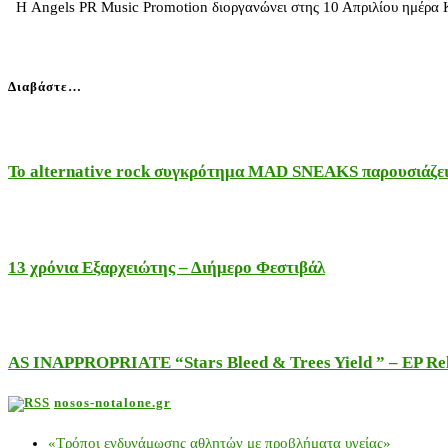
Η Angels PR Music Promotion διοργανώνει στης 10 Απριλίου ημέρα
Διαβάστε…
Το alternative rock συγκρότημα MAD SNEAKS παρουσιάζει 
13 χρόνια Εξαρχειώτης – Διήμερο Φεστιβάλ
AS INAPPROPRIATE “Stars Bleed & Trees Yield ” – EP Releas
nosos-notalone.gr
«Τρόποι ενδυνάμωσης αθλητών με προβλήματα υγείας»