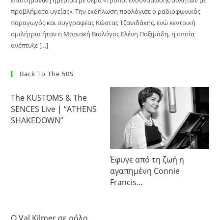
επιστημονική ημερίδα με θέμα «Τρόποι ενδυνάμωσης αθλητών με
προβλήματα υγείας». Την εκδήλωση προλόγισε ο ραδιοφωνικός
παραγωγός και συγγραφέας Κώστας Τζανιδάκης, ενώ κεντρική
ομιλήτρια ήταν η Μοριακή Βιολόγος Ελένη Παξιμάδη, η οποία
ανέπτυξε […]
Back To The 50S
The KUSTOMS & The
SENCES Live | “ATHENS
SHAKEDOWN”
Έφυγε από τη ζωή η
αγαπημένη Connie
Francis…
Ο Val Kilmer σε ρόλο …