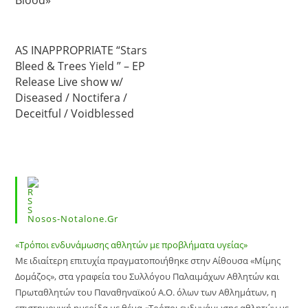
AS INAPPROPRIATE “Stars
Bleed & Trees Yield ” – EP
Release Live show w/
Diseased / Noctifera /
Deceitful / Voidblessed
Nosos-Notalone.gr
«Τρόποι ενδυνάμωσης αθλητών με προβλήματα υγείας»
Με ιδιαίτερη επιτυχία πραγματοποιήθηκε στην Αίθουσα «Μίμης
Δομάζος», στα γραφεία του Συλλόγου Παλαιμάχων Αθλητών και
Πρωταθλητών του Παναθηναϊκού Α.Ο. όλων των Αθλημάτων, η