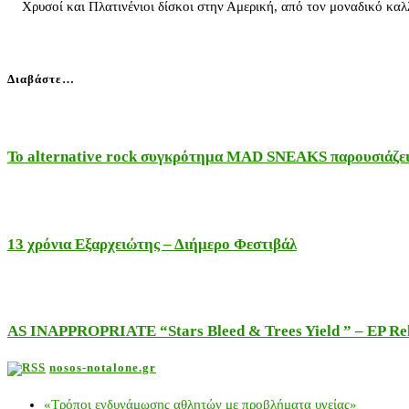
Χρυσοί και Πλατινένιοι δίσκοι στην Αμερική, από τον μοναδικό 
Διαβάστε…
Το alternative rock συγκρότημα MAD SNEAKS παρουσιάζει 
13 χρόνια Εξαρχειώτης – Διήμερο Φεστιβάλ
AS INAPPROPRIATE “Stars Bleed & Trees Yield ” – EP Releas
nosos-notalone.gr
«Τρόποι ενδυνάμωσης αθλητών με προβλήματα υγείας»