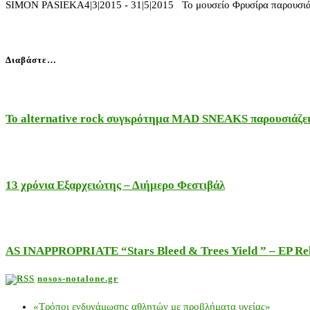
SIMON PASIEKA4|3|2015 - 31|5|2015 Το μουσείο Φρυσίρα παρουσιάζε
Διαβάστε…
Το alternative rock συγκρότημα MAD SNEAKS παρουσιάζει 
13 χρόνια Εξαρχειώτης – Διήμερο Φεστιβάλ
AS INAPPROPRIATE “Stars Bleed & Trees Yield ” – EP Releas
nosos-notalone.gr
«Τρόποι ενδυνάμωσης αθλητών με προβλήματα υγείας»