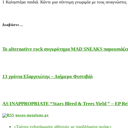
1 Καλησπέρα παιδιά. Κάντε μια σύντομη γνωριμία με τους αναγνώστες μ
Διαβάστε…
Το alternative rock συγκρότημα MAD SNEAKS παρουσιάζει 
13 χρόνια Εξαρχειώτης – Διήμερο Φεστιβάλ
AS INAPPROPRIATE “Stars Bleed & Trees Yield ” – EP Releas
nosos-notalone.gr
«Τρόποι ενδυνάμωσης αθλητών με προβλήματα υγείας»