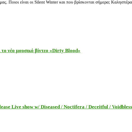
ας. Ποιοι είναι οι Silent Winter και που βρίσκονται σήμερα; Kαλησπέρ
το νέο μουσικό βίντεο «Dirty Blood»
e Live show w/ Diseased / Noctifera / Deceitful / Voidbles