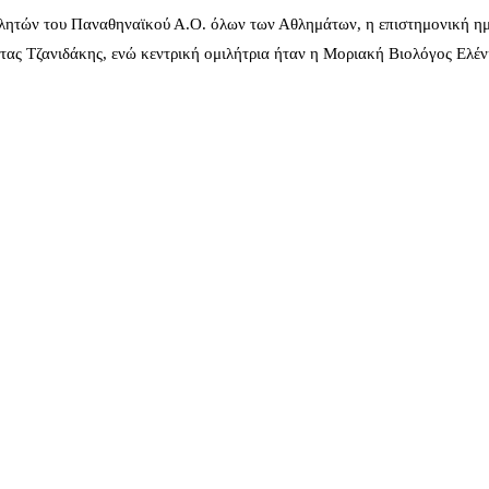
λητών του Παναθηναϊκού Α.Ο. όλων των Αθλημάτων, η επιστημονική ημ
ας Τζανιδάκης, ενώ κεντρική ομιλήτρια ήταν η Μοριακή Βιολόγος Ελέ