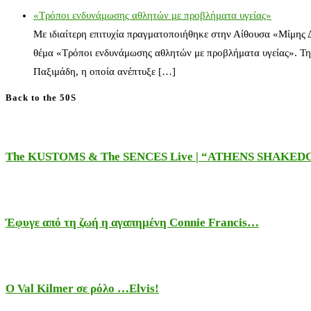
«Τρόποι ενδυνάμωσης αθλητών με προβλήματα υγείας»
Με ιδιαίτερη επιτυχία πραγματοποιήθηκε στην Αίθουσα «Μίμης
θέμα «Τρόποι ενδυνάμωσης αθλητών με προβλήματα υγείας». Τη
Παξιμάδη, η οποία ανέπτυξε […]
Back to the 50S
The KUSTOMS & The SENCES Live | “ATHENS SHAKE
Έφυγε από τη ζωή η αγαπημένη Connie Francis…
Ο Val Kilmer σε ρόλο …Elvis!