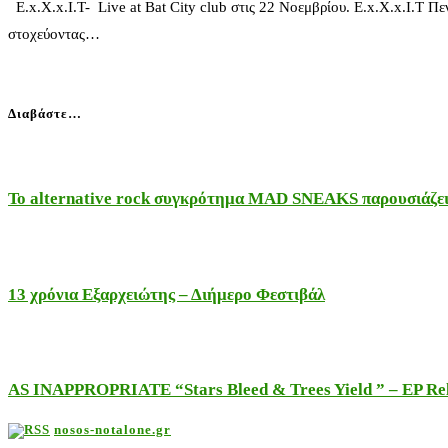
E.x.X.x.I.T- Live at Bat City club στις 22 Νοεμβρίου. E.x.X.x.I.T 
στοχεύοντας…
Διαβάστε…
Το alternative rock συγκρότημα MAD SNEAKS παρουσιάζει 
13 χρόνια Εξαρχειώτης – Διήμερο Φεστιβάλ
AS INAPPROPRIATE “Stars Bleed & Trees Yield ” – EP Releas
nosos-notalone.gr